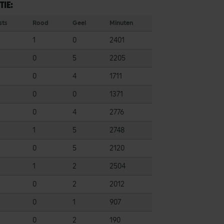
TIE:
sts
Rood
Geel
Minuten
1
0
2401
0
5
2205
0
4
1711
0
0
1371
0
4
2776
1
5
2748
0
5
2120
1
2
2504
0
2
2012
0
1
907
0
2
190