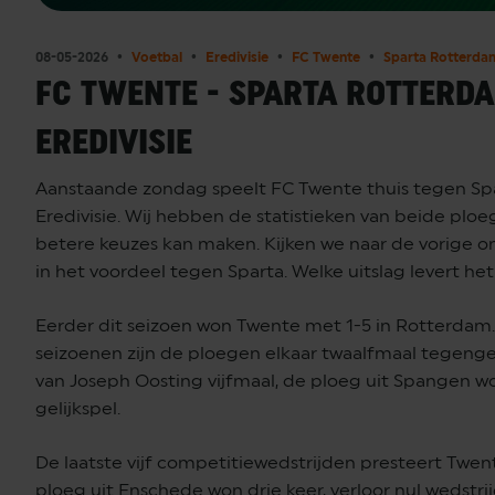
08-05-2026
Voetbal
Eredivisie
FC Twente
Sparta Rotterda
FC TWENTE - SPARTA ROTTERDA
EREDIVISIE
Aanstaande zondag speelt FC Twente thuis tegen Sp
Eredivisie. Wij hebben de statistieken van beide ploege
betere keuzes kan maken. Kijken we naar de vorige on
in het voordeel tegen Sparta. Welke uitslag levert h
Eerder dit seizoen won Twente met 1-5 in Rotterdam. I
seizoenen zijn de ploegen elkaar twaalfmaal tegen
van Joseph Oosting vijfmaal, de ploeg uit Spangen wo
gelijkspel.
De laatste vijf competitiewedstrijden presteert Twen
ploeg uit Enschede won drie keer, verloor nul wedstri