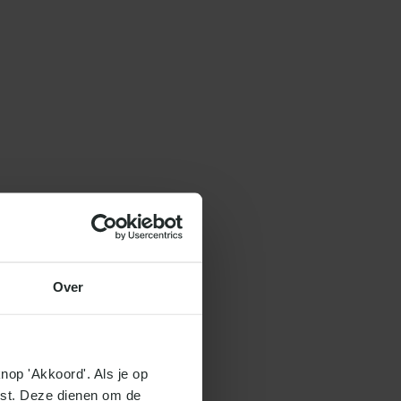
Over
nop 'Akkoord'. Als je op 
ist. Deze dienen om de 