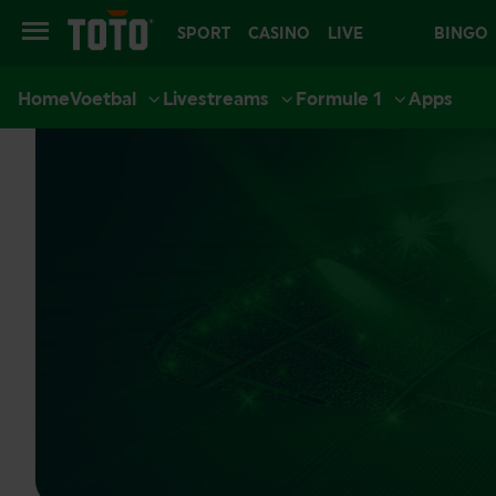
SPORT
CASINO
LIVE
BINGO
Home
Voetbal
Livestreams
Formule 1
Apps
CASINO