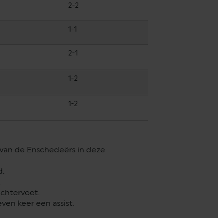
2-2
1-1
2-1
1-2
1-2
 van de Enschedeërs in deze
d.
.
chtervoet.
en keer een assist.