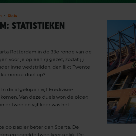
m
Stats
M: STATISTIEKEN
arta Rotterdam in de 33e ronde van de
n voor je op een rij gezet, zodat jij
derlinge wedstrijden, dan lijkt Twente
et komende duel op?
n de afgelopen vijf Eredivisie-
gekomen. Van deze duels won de ploeg
n er twee en vijf keer was het
te op papier beter dan Sparta. De
jden en speelde twee keer gelijk. De