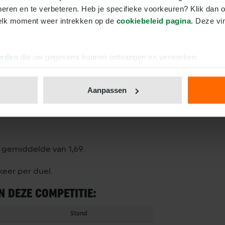
2-1
neren en te verbeteren. Heb je specifieke voorkeuren? Klik dan o
elk moment weer intrekken op de 
cookiebeleid pagina
. Deze vi
erden
die uw gegevens kunnen ontvangen en verwerken.
f wedstrijden won de club of werd er
jk tegen AZ. Het werd 2-2. De
eph Oosting drie wedstrijden en
Aanpassen
ande vijf wedstrijden hield Twente de
in beide helften.
 gemiddelde van 1,69.
keer per duel.
N DEZE COMPETITIE:
Stand