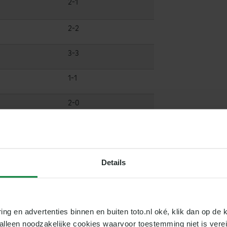
2-1
2-2
3-3
1-1
2-0
0-1
0-0
Details
0-2
2-0
ring en advertenties binnen en buiten toto.nl oké, klik dan op de k
e alleen noodzakelijke cookies waarvoor toestemming niet is vere