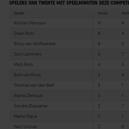
SPELERS VAN TWENTE MET SPEELMINUTEN DEZE COMPETI
Speler
Goals
Assi
Kristian Hlynsson
9
4
Daan Rots
8
4
Ricky van Wolfswinkel
8
0
Sam Lammers
6
7
Mats Rots
4
3
Bart van Rooij
3
4
Thomas van den Belt
3
1
Ramiz Zerrouki
3
1
Sondre Ørjasæter
2
7
Marko Pjaca
2
1
Naci Ünüvar
2
0