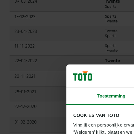
09-03-2024
Twente
Sparta
17-12-2023
Sparta
Twente
23-04-2023
Twente
Sparta
11-11-2022
Sparta
Twente
22-04-2022
Twente
Sparta
20-11-2021
Sparta
Twente
28-01-2021
Sparta
Toestemming
Twente
22-12-2020
Twente
Sparta
COOKIES VAN TOTO
01-02-2020
Twente
Vind jij een persoonlijke erva
Sparta
‘Weigeren’ klikt, plaatsen w