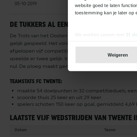
05-10-2019
Sparta
website goed te laten functio
Twente
toestemming kan je later op 
DE TUKKERS AL EEN TIJD ZONDER VERLIES
We werken samen met
31 d
De Trots van het Oosten speelt stabiel. De laatste vij
gelijk gespeeld. Het vorige duel speelde Twente geli
afgelopen vijf competitieduels won de ploeg van Jos
Weigeren
speelde er twee gelijk. In geen enkele van de voorga
nul. De ploeg maakt gemiddeld evenveel doelpunten 
TEAMSTATS FC TWENTE:
maakte 54 doelpunten in 32 competitieduels, een
scoorde thuis 25 keer en uit 29 keer.
spelers schoten 150 keer op goal, gemiddeld 4,69 
LAATSTE VIJF WEDSTRIJDEN VAN TWENTE I
Datum
Teams