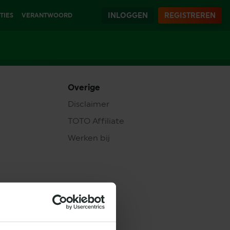
INLOGGEN
REGISTREREN
TIES
VERANTWOORD
SPELEN
Overige
Disclaimer
TOTO Affiliate
Werken bij