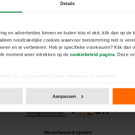
Details
ring en advertenties binnen en buiten toto.nl oké, klik dan op de k
e alleen noodzakelijke cookies waarvoor toestemming niet is vere
neren en te verbeteren. Heb je specifieke voorkeuren? Klik dan o
elk moment weer intrekken op de 
cookiebeleid pagina
. Deze vi
Veilig spelen
erden
die uw gegevens kunnen ontvangen en verwerken.
 en casinospellen is op 29 september 2021 een vergunnin
n Hoornwijck 55 (2289 DG) te Rijswijk, door de Kansspelaut
Aanpassen
Verantwoord spelen