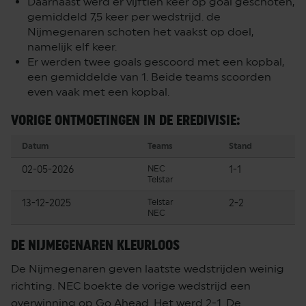
Daarnaast werd er vijftien keer op goal geschoten,
gemiddeld 7,5 keer per wedstrijd. de
Nijmegenaren schoten het vaakst op doel,
namelijk elf keer.
Er werden twee goals gescoord met een kopbal,
een gemiddelde van 1. Beide teams scoorden
even vaak met een kopbal.
VORIGE ONTMOETINGEN IN DE EREDIVISIE:
Datum
Teams
Stand
02-05-2026
NEC
1-1
Telstar
13-12-2025
Telstar
2-2
NEC
DE NIJMEGENAREN KLEURLOOS
De Nijmegenaren geven laatste wedstrijden weinig
richting. NEC boekte de vorige wedstrijd een
overwinning op Go Ahead. Het werd 2-1. De