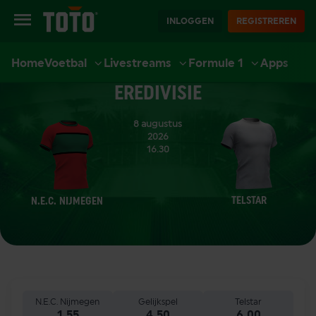
INLOGGEN
REGISTREREN
Home
Voetbal
Livestreams
Formule 1
Apps
EXTRA
SPORT
CASINO
LIVE CASINO
ACCOUNT
EREDIVISIE
8 augustus
2026
16.30
TELSTAR
N.E.C. NIJMEGEN
N.E.C. Nijmegen
Gelijkspel
Telstar
1.55
4.50
6.00