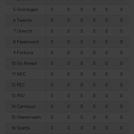
5
Groningen
0
0
0
0
0
0
6
Twente
0
0
0
0
0
0
7
Utrecht
0
0
0
0
0
0
8
Feyenoord
0
0
0
0
0
0
9
Fortuna
0
0
0
0
0
0
10
Go Ahead
0
0
0
0
0
0
11
NEC
0
0
0
0
0
0
12
PEC
0
0
0
0
0
0
13
PSV
0
0
0
0
0
0
14
Cambuur
0
0
0
0
0
0
15
Heerenveen
0
0
0
0
0
0
16
Sparta
0
0
0
0
0
0