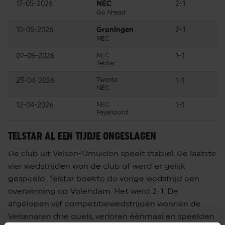
17-05-2026
NEC
2-1
Go Ahead
10-05-2026
Groningen
2-1
NEC
02-05-2026
NEC
1-1
Telstar
25-04-2026
Twente
1-1
NEC
12-04-2026
NEC
1-1
Feyenoord
TELSTAR AL EEN TIJDJE ONGESLAGEN
De club uit Velsen-IJmuiden speelt stabiel. De laatste
vier wedstrijden won de club of werd er gelijk
gespeeld. Telstar boekte de vorige wedstrijd een
overwinning op Volendam. Het werd 2-1. De
afgelopen vijf competitiewedstrijden wonnen de
Velsenaren drie duels, verloren éénmaal en speelden