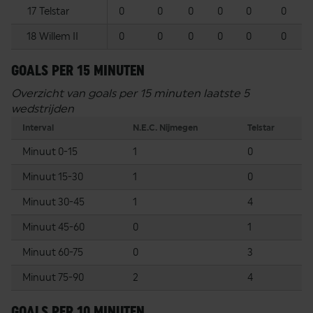
17
Telstar
0
0
0
0
0
0
18
Willem II
0
0
0
0
0
0
GOALS PER 15 MINUTEN
Overzicht van goals per 15 minuten laatste 5
wedstrijden
Interval
N.E.C. Nijmegen
Telstar
Minuut 0-15
1
0
Minuut 15-30
1
0
Minuut 30-45
1
4
Minuut 45-60
0
1
Minuut 60-75
0
3
Minuut 75-90
2
4
GOALS PER 10 MINUTEN