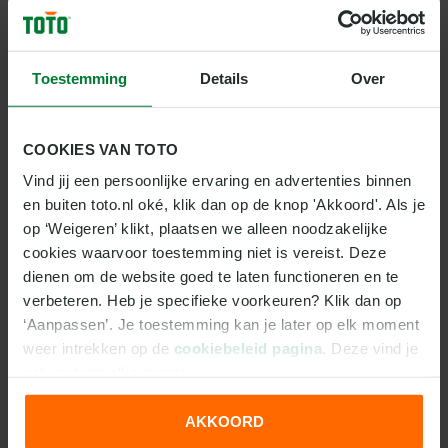
één keer gelijk. In één van de vijf voorgaande
wedstrijden hield Telstar de nul. De club scoort
gemiddeld vaker in de tweede helft dan in de eerste
Toestemming
Details
Over
helft.
TEAMSTATS TELSTAR:
COOKIES VAN TOTO
scoorde 49 goals deze competitie in 34
Vind jij een persoonlijke ervaring en advertenties binnen 
wedstrijden. Dit is een gemiddelde van 1,44.
en buiten toto.nl oké, klik dan op de knop 'Akkoord'. Als je 
maakte tijdens thuiswedstrijden 31 van deze goals
en uit achttien doelpunten.
op ‘Weigeren’ klikt, plaatsen we alleen noodzakelijke 
de spelers schoten in totaal 117 keer op goal. Dit is
cookies waarvoor toestemming niet is vereist. Deze 
gemiddeld 3,44 keer per wedstrijd.
dienen om de website goed te laten functioneren en te 
verbeteren. Heb je specifieke voorkeuren? Klik dan op 
LAATSTE VIJF WEDSTRIJDEN VAN TELSTAR IN DEZE
‘Aanpassen’. Je toestemming kan je later op elk moment 
COMPETITIE:
weer intrekken op de 
cookiebeleid pagina
. Deze vind je 
ook onderin elke pagina.
Datum
Teams
Stand
17-05-2026
Volendam
1-2
AKKOORD
Telstar
We werken samen met
31 derden
die uw gegevens