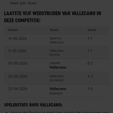
keer per duel.
LAATSTE VIJF WEDSTRIJDEN VAN VALLECANO IN
DEZE COMPETITIE:
Datum
Teams
Stand
14-05-2026
Valencia
1-1
Vallecano
11-05-2026
Vallecano
1-1
Girona
03-05-2026
Getafe
0-2
Vallecano
26-04-2026
Vallecano
3-3
Sociedad
23-04-2026
Vallecano
1-0
Espanyol
SPELERSTATS RAYO VALLECANO:
Jorge de Frutos is met tien goals de topscorer van