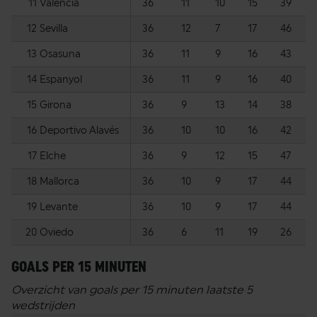
11
Valencia
36
11
10
15
39
12
Sevilla
36
12
7
17
46
13
Osasuna
36
11
9
16
43
14
Espanyol
36
11
9
16
40
15
Girona
36
9
13
14
38
16
Deportivo Alavés
36
10
10
16
42
17
Elche
36
9
12
15
47
18
Mallorca
36
10
9
17
44
19
Levante
36
10
9
17
44
20
Oviedo
36
6
11
19
26
GOALS PER 15 MINUTEN
Overzicht van goals per 15 minuten laatste 5
wedstrijden