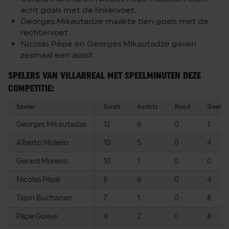
acht goals met de linkervoet.
Georges Mikautadze maakte tien goals met de
rechtervoet.
Nicolas Pépé en Georges Mikautadze gaven
zesmaal een assist.
SPELERS VAN VILLARREAL MET SPEELMINUTEN DEZE
COMPETITIE:
Speler
Goals
Assists
Rood
Geel
Georges Mikautadze
12
6
0
1
Alberto Moleiro
10
5
0
4
Gerard Moreno
10
1
0
0
Nicolas Pépé
8
6
0
4
Tajon Buchanan
7
1
0
8
Pape Gueye
4
2
0
8