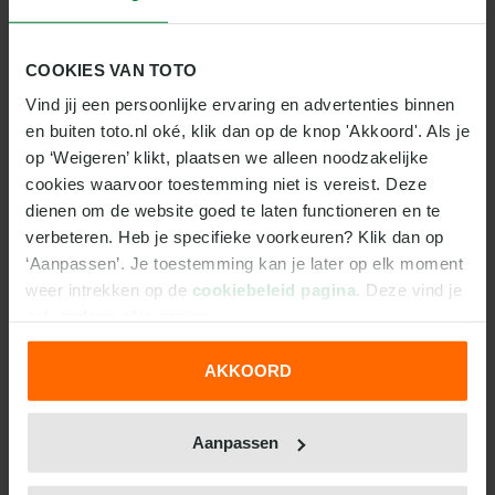
wedstrijden gemiddeld 2,2 goals per wedstrijd. Het
vorige duel verloor Villarreal van Sevilla. Het werd 2-3.
De afgelopen vijf competitiewedstrijden wonnen de
COOKIES VAN TOTO
spelers van Villarreal CF twee duels, verloren éénmaal
Vind jij een persoonlijke ervaring en advertenties binnen 
en speelden twee keer gelijk. Villarreal hield in geen
en buiten toto.nl oké, klik dan op de knop 'Akkoord'. Als je 
enkele van de voorgaande vijf duels de nul. Over het
op ‘Weigeren’ klikt, plaatsen we alleen noodzakelijke 
algemeen maakt de ploeg meer doelpunten in de
cookies waarvoor toestemming niet is vereist. Deze 
eerste helft dan in de tweede helft.
dienen om de website goed te laten functioneren en te 
verbeteren. Heb je specifieke voorkeuren? Klik dan op 
TEAMSTATS VILLARREAL CF:
‘Aanpassen’. Je toestemming kan je later op elk moment 
scoorde 67 goals deze competitie in 36
weer intrekken op de 
cookiebeleid pagina
. Deze vind je 
wedstrijden. Dit is een gemiddelde van 1,86.
ook onderin elke pagina.
maakte tijdens thuiswedstrijden 43 van deze
goals en uit 24 doelpunten.
AKKOORD
de spelers schoten in totaal 97 keer op goal. Dit is
We werken samen met
31 derden
die uw gegevens
gemiddeld 2,69 keer per wedstrijd.
kunnen ontvangen en verwerken.
Aanpassen
LAATSTE VIJF WEDSTRIJDEN VAN VILLARREAL IN
DEZE COMPETITIE: