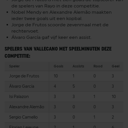
de spelers van Rayo in deze competitie.
Nobel Mendy en Alexandre Alemão maakten
ieder twee goals uit een kopbal.
Jorge de Frutos scoorde zevenmaal met de
rechtervoet.
Álvaro García gaf vijf keer een assist.
SPELERS VAN VALLECANO MET SPEELMINUTEN DEZE
COMPETITIE:
Speler
Goals
Assists
Rood
Geel
Jorge de Frutos
10
1
0
3
Álvaro García
4
5
0
3
Isi Palazon
3
3
1
10
Alexandre Alemão
3
0
0
3
Sergio Camello
3
0
1
2
Florian Lejeune
2
1
0
6