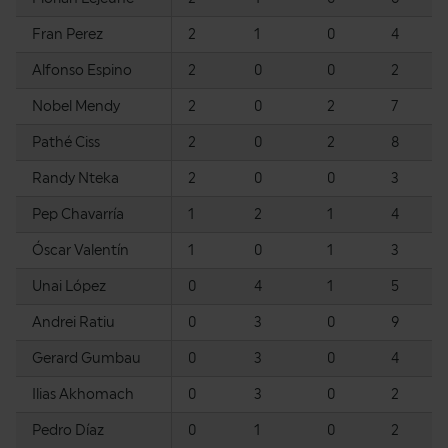
Fran Perez
2
1
0
4
Alfonso Espino
2
0
0
2
Nobel Mendy
2
0
2
7
Pathé Ciss
2
0
2
8
Randy Nteka
2
0
0
3
Pep Chavarría
1
2
1
4
Óscar Valentín
1
0
1
3
Unai López
0
4
1
5
Andrei Ratiu
0
3
0
9
Gerard Gumbau
0
3
0
4
Ilias Akhomach
0
3
0
2
Pedro Díaz
0
1
0
2