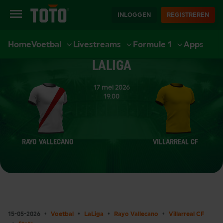
INLOGGEN
REGISTREREN
Home
Voetbal
Livestreams
Formule 1
Apps
EXTRA
SPORT
CASINO
LIVE CASINO
ACCOUNT
LALIGA
17 mei 2026
19.00
RAYO VALLECANO
VILLARREAL CF
15-05-2026
Voetbal
LaLiga
Rayo Vallecano
Villarreal CF