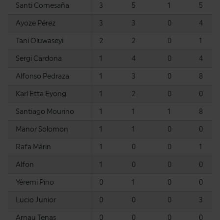
Santi Comesaña
3
5
1
5
Ayoze Pérez
3
3
0
4
Tani Oluwaseyi
2
2
0
1
Sergi Cardona
1
4
0
4
Alfonso Pedraza
1
3
0
8
Karl Etta Eyong
1
2
0
0
Santiago Mourino
1
1
1
8
Manor Solomon
1
1
0
0
Rafa Márin
1
0
0
1
Alfon
1
0
0
0
Yéremi Pino
0
1
0
0
Lucio Junior
0
0
0
3
Arnau Tenas
0
0
0
0