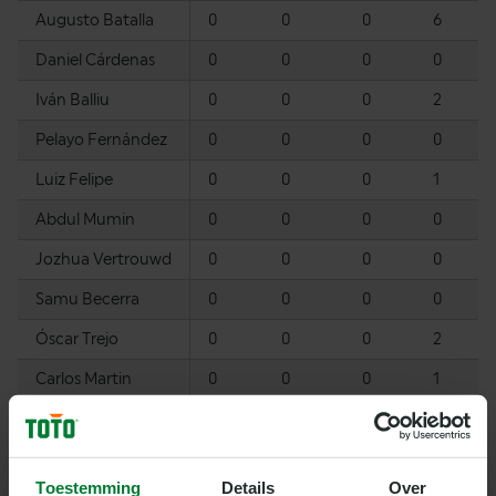
Augusto Batalla
0
0
0
6
Daniel Cárdenas
0
0
0
0
Iván Balliu
0
0
0
2
Pelayo Fernández
0
0
0
0
Luiz Felipe
0
0
0
1
Abdul Mumin
0
0
0
0
Jozhua Vertrouwd
0
0
0
0
Samu Becerra
0
0
0
0
Óscar Trejo
0
0
0
2
Carlos Martin
0
0
0
1
DE SPELERS VAN VILLARREAL CF SCOREN VEEL
El Submarino Amarillo scoorde de laatste vijf
Toestemming
Details
Over