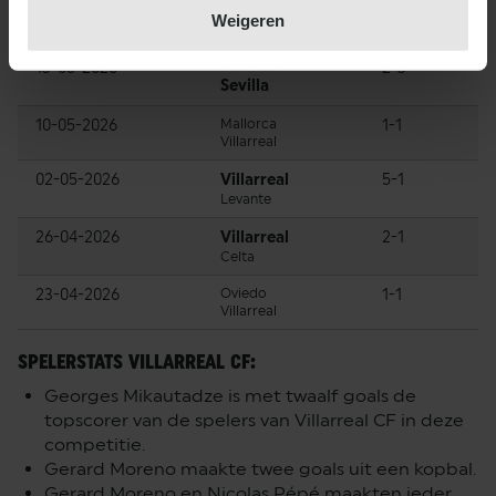
Weigeren
Datum
Teams
Stand
13-05-2026
Villarreal
2-3
Sevilla
10-05-2026
Mallorca
1-1
Villarreal
02-05-2026
Villarreal
5-1
Levante
26-04-2026
Villarreal
2-1
Celta
23-04-2026
Oviedo
1-1
Villarreal
SPELERSTATS VILLARREAL CF:
Georges Mikautadze is met twaalf goals de
topscorer van de spelers van Villarreal CF in deze
competitie.
Gerard Moreno maakte twee goals uit een kopbal.
Gerard Moreno en Nicolas Pépé maakten ieder