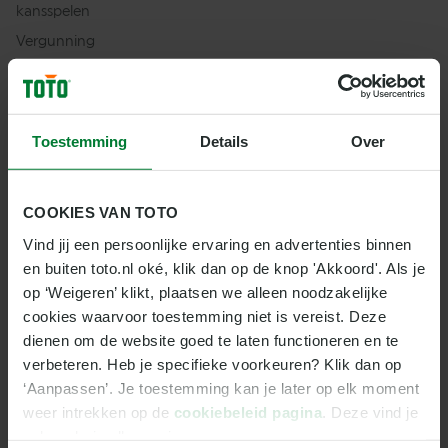
kansspelen
Vergunning
Informatie voor
sportorganisaties
Toegankelijkheidsverklaring
Toestemming
Details
Over
Klantenservice
Overige
Contact
Disclaimer
COOKIES VAN TOTO
Klachtenprocedure
TOTO Affiliate
Vind jij een persoonlijke ervaring en advertenties binnen 
Werken bij
en buiten toto.nl oké, klik dan op de knop 'Akkoord'. Als je 
op ‘Weigeren’ klikt, plaatsen we alleen noodzakelijke 
cookies waarvoor toestemming niet is vereist. Deze 
dienen om de website goed te laten functioneren en te 
verbeteren. Heb je specifieke voorkeuren? Klik dan op 
‘Aanpassen’. Je toestemming kan je later op elk moment 
weer intrekken op de 
cookiebeleid pagina
. Deze vind je 
ook onderin elke pagina.