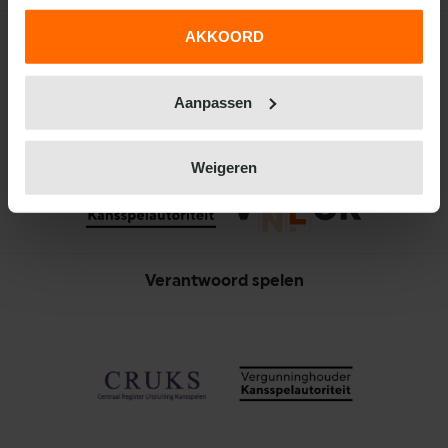
AKKOORD
Veilig spelen
We werken samen met
31 derden
die uw gegevens
Voor het organiseren van online sportweddenschappen en
kunnen ontvangen en verwerken.
casinospellen is op 29 september 2021 een vergunning
Aanpassen
verleend aan TOTO Online B.V., kantoorhoudende aan Laan
van Hoornwijck 55 (2289 DG) te Rijswijk, door de
Kansspelautoriteit.
Weigeren
Verantwoord spelen