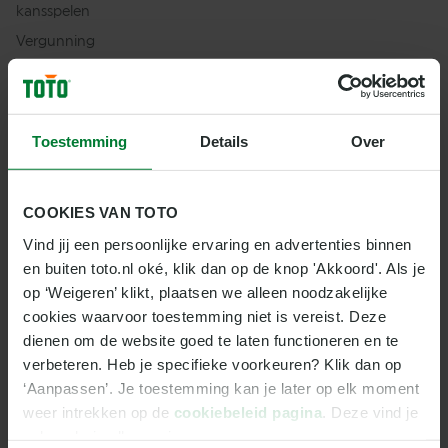
kansspelen
Vergunning
Informatie voor
sportorganisaties
Toegankelijkheidsverklaring
Toestemming
Details
Over
Klantenservice
Overige
Contact
Disclaimer
COOKIES VAN TOTO
Klachtenprocedure
TOTO Affiliate
Vind jij een persoonlijke ervaring en advertenties binnen 
Werken bij
en buiten toto.nl oké, klik dan op de knop 'Akkoord'. Als je 
op ‘Weigeren’ klikt, plaatsen we alleen noodzakelijke 
cookies waarvoor toestemming niet is vereist. Deze 
dienen om de website goed te laten functioneren en te 
verbeteren. Heb je specifieke voorkeuren? Klik dan op 
‘Aanpassen’. Je toestemming kan je later op elk moment 
weer intrekken op de 
cookiebeleid pagina
. Deze vind je 
ook onderin elke pagina.