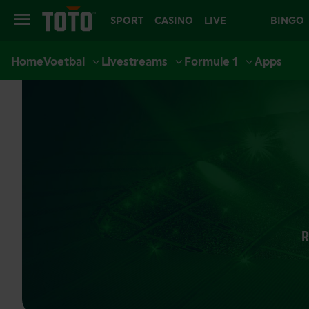
SPORT
CASINO
LIVE
BINGO
Home
Voetbal
Livestreams
Formule 1
Apps
CASINO
R