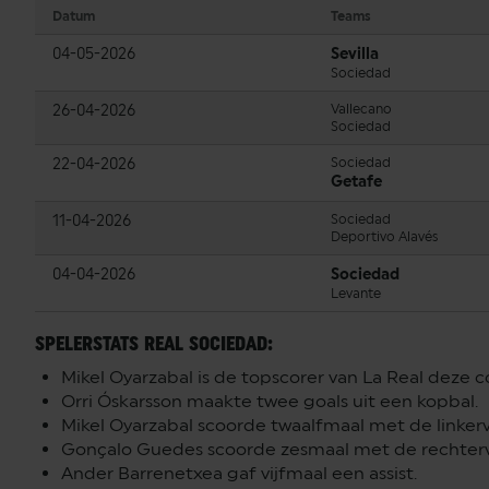
Datum
Teams
04-05-2026
Sevilla
Sociedad
26-04-2026
Vallecano
Sociedad
22-04-2026
Sociedad
Getafe
11-04-2026
Sociedad
Deportivo Alavés
04-04-2026
Sociedad
Levante
SPELERSTATS REAL SOCIEDAD:
Mikel Oyarzabal is de topscorer van La Real deze 
Orri Óskarsson maakte twee goals uit een kopbal.
Mikel Oyarzabal scoorde twaalfmaal met de linkerv
Gonçalo Guedes scoorde zesmaal met de rechterv
Ander Barrenetxea gaf vijfmaal een assist.