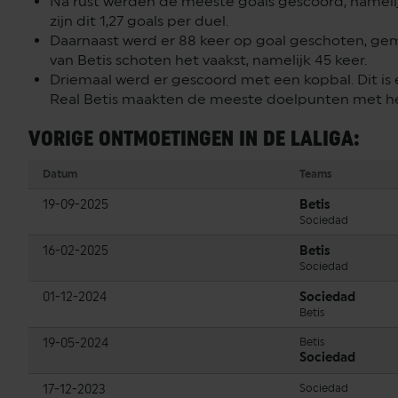
Na rust werden de meeste goals gescoord, namel
zijn dit 1,27 goals per duel.
Daarnaast werd er 88 keer op goal geschoten, gemi
van Betis schoten het vaakst, namelijk 45 keer.
Driemaal werd er gescoord met een kopbal. Dit is 
Real Betis maakten de meeste doelpunten met het
VORIGE ONTMOETINGEN IN DE LALIGA:
Datum
Teams
19-09-2025
Betis
Sociedad
16-02-2025
Betis
Sociedad
01-12-2024
Sociedad
Betis
19-05-2024
Betis
Sociedad
17-12-2023
Sociedad