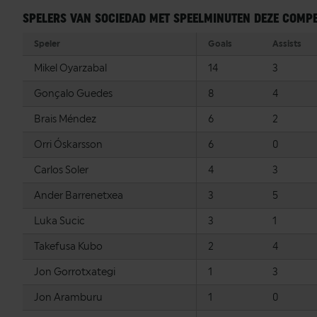
SPELERS VAN SOCIEDAD MET SPEELMINUTEN DEZE COMPET
Speler
Goals
Assists
Mikel Oyarzabal
14
3
Gonçalo Guedes
8
4
Brais Méndez
6
2
Orri Óskarsson
6
0
Carlos Soler
4
3
Ander Barrenetxea
3
5
Luka Sucic
3
1
Takefusa Kubo
2
4
Jon Gorrotxategi
1
3
Jon Aramburu
1
0