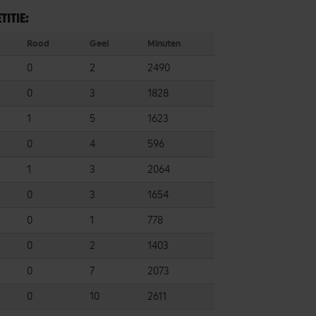
ITIE:
Rood
Geel
Minuten
0
2
2490
0
3
1828
1
5
1623
0
4
596
1
3
2064
0
3
1654
0
1
778
0
2
1403
0
7
2073
0
10
2611