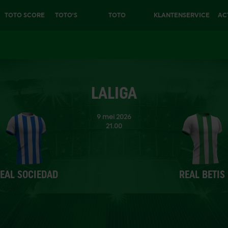
TOTO SCORE
TOTO'S
TOTO
KLANTENSERVICE
AC
6
MISSIES
EXTRA
LALIGA
9 mei 2026
21.00
EAL SOCIEDAD
REAL BETIS