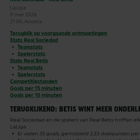
LaLiga
9 mei 2026
21.00, Anoeta
Terugblik op voorgaande ontmoetingen
Stats Real Sociedad
Teamstats
Spelerstats
Stats Real Betis
Teamstats
Spelerstats
Competitiestanden
Goals per 15 minuten
Goals per 10 minuten
TERUGKIJKEND: BETIS WINT MEER ONDERL
Real Sociedad en de spelers van Real Betis troffen elk
LaLiga:
Er vielen 35 goals, gemiddeld 2,33 doelpunten per 