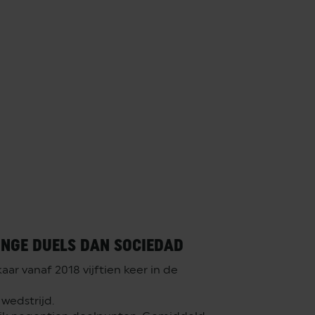
INGE DUELS DAN SOCIEDAD
aar vanaf 2018 vijftien keer in de
wedstrijd.