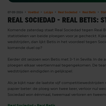
07-05-2026
Voetbal
LaLiga
Real Sociedad
Real Betis
Sta
REAL SOCIEDAD - REAL BETIS: S
Komende zaterdag staat Real Sociedad tegen Real B
statistieken van beide ploegen voor je gecheckt. Kij
wedstrijden, dan lijkt Betis in het voordeel tegen Soc
komende duel op?
Eerder dit seizoen won Betis met 3-1 in Sevilla. In de
ploegen elkaar veertienmaal tegengekomen. De teams
wedstrijden eindigden in gelijkspel.
Als je kijkt naar de laatste vijf competitiewedstrijde
papier beter: de ploeg won twee keer, verloor nul weds
Sociedad won éénmaal, tweemaal verloren en tweema
Real Sociedad - Real Betis