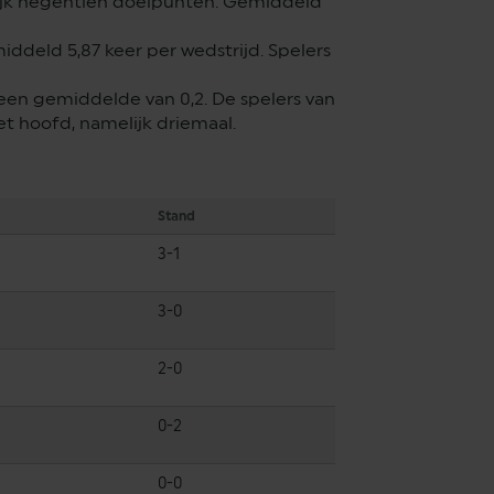
ijk negentien doelpunten. Gemiddeld
ddeld 5,87 keer per wedstrijd. Spelers
een gemiddelde van 0,2. De spelers van
 hoofd, namelijk driemaal.
Stand
3-1
3-0
2-0
0-2
0-0