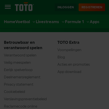
INLOGGEN
REGISTREREN
Home
Voetbal
Livestreams
Formule 1
Apps
Wat kost gokken jou? Stop op tijd.
EXTRA
SPORT
CASINO
LIVE CASINO
ACCOUNT
Betrouwbaar en
TOTO Extra
verantwoord spelen
Voorspellingen
Verantwoord spelen
Blog
Veilig meespelen
Acties en promoties
Eerlijk spelverloop
App download
Deelnemersreglement
Privacy statement
Cookiebeleid
Verslavingspreventiebeleid
Reclamecode online