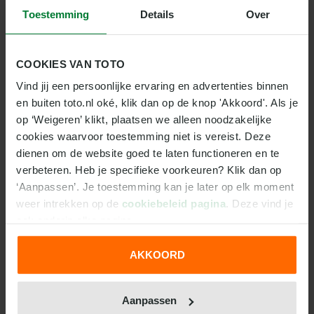
Youri Regeer en Kasper Dolberg. Maar bij Chelsea zijn
Toestemming
Details
Over
de personele problemen een stuk groter. Trainer
Enzo Maresca moet het woensdag doen zonder de
geschorste Joao Pedro en vorige week werd duidelijk
COOKIES VAN TOTO
dat sterspeler Cole Palmer zich bij de toch al goed
Vind jij een persoonlijke ervaring en advertenties binnen 
gevulde ziekenboeg voegde. Levi Colwill en Liam
en buiten toto.nl oké, klik dan op de knop 'Akkoord'. Als je 
Delap zijn niet inzetbaar tegen Ajax en het
op ‘Weigeren’ klikt, plaatsen we alleen noodzakelijke 
meespelen van Moises Caicedo, Pedro Neto en Enzo
cookies waarvoor toestemming niet is vereist. Deze 
Fernandez is twijfelachtig.
dienen om de website goed te laten functioneren en te 
verbeteren. Heb je specifieke voorkeuren? Klik dan op 
VOORSPELLING TOTO
‘Aanpassen’. Je toestemming kan je later op elk moment 
Het ontbreken van een aantal dragende krachten bij
weer intrekken op de 
cookiebeleid pagina
. Deze vind je 
Chelsea zal een sprankje hoop in de Amsterdamse
ook onderin elke pagina.
harten doen oplaaien, maar Ajax is ook tegen een
gehavend Chelsea bepaald niet de favoriet. Liefst
AKKOORD
We werken samen met
31 derden
die uw gegevens
10,5 (!) keer je inleg
krijg je terug bij een overwinning
kunnen ontvangen en verwerken.
van Ajax op Stamford Bridge. Tegenover een
Aanpassen
doelpunt van de Amsterdammers alleen al staat
een