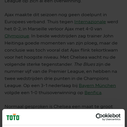
League op zich al een overwinning.
Ajax maakte dit seizoen nog geen doelpunt in
Europees verband. Thuis tegen
Internazionale
werd
het 0-2, in Marseille verloor Ajax met 4-0 van
Olympique
. In beide wedstrijden zag trainer John
Heitinga goede momenten van zijn ploeg, maar de
conclusie was toch vooral dat Ajax flink tekortkwam
voor het hoogste niveau. Met Chelsea wacht nu de
volgende sterke tegenstander.
The Blues
zijn de
nummer vijf van de Premier League, en hebben na
twee wedstrijden drie punten in de Champions
League. Op een 3-1 nederlaag bij
Bayern München
volgde een 1-0 thuisoverwinning op
Benfica
.
Normaal gesproken is Chelsea een maat te groot
voor het huidige Ajax, dat het op Stamford Bridge
moet doen zonder de geblesseerden Owen Wijndal,