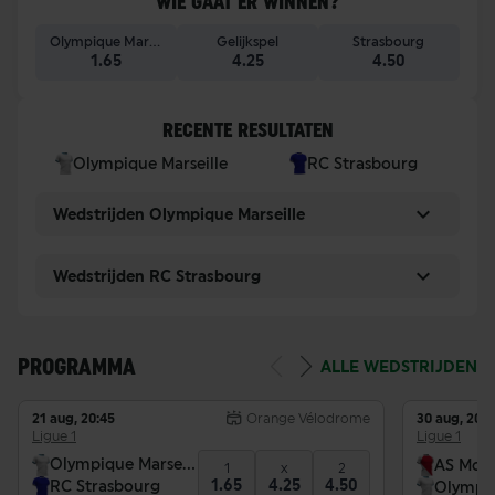
WIE GAAT ER WINNEN?
Olympique Marseille
Gelijkspel
Strasbourg
1.65
4.25
4.50
RECENTE RESULTATEN
Olympique Marseille
RC Strasbourg
Wedstrijden Olympique Marseille
Wedstrijden RC Strasbourg
P
Team
GW
DS
Pnt
1
Angers SCO
0
0
0
PROGRAMMA
ALLE WEDSTRIJDEN
2
AJ Auxerre
0
0
0
21 aug, 20:45
Orange Vélodrome
30 aug, 20:4
Ligue 1
Ligue 1
3
Stade Brestois
0
0
0
Olympique Marseille
AS Mon
1
x
2
1.65
4.25
4.50
RC Strasbourg
Olympiq