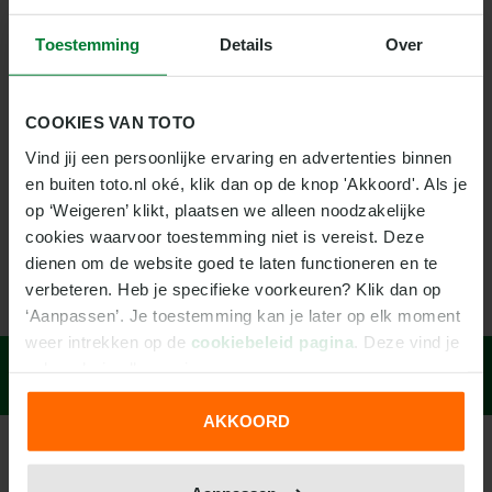
WEDDEN OP OLYMPIQUE MARSEILLE
14
Paris Saint Germain
0
0
0
Toestemming
Details
Over
15
Stade Rennais
0
0
0
Wedden op Olympique Marseille? Op TOTO Extra
vind je alles voor een goede bet: van de
stand
en
16
RC Strasbourg
0
0
0
recente uitslagen
tot
voorspellingen
van onze
COOKIES VAN TOTO
kenners. Laat je niet verrassen en check de data
17
Toulouse FC
0
0
0
Vind jij een persoonlijke ervaring en advertenties binnen 
voordat je inzet. Weet jij het beter? Kom dan maar!
en buiten toto.nl oké, klik dan op de knop 'Akkoord'. Als je 
Bekijk de wedopties in het TOTO sportsbook.
18
Troyes
0
0
0
op ‘Weigeren’ klikt, plaatsen we alleen noodzakelijke 
cookies waarvoor toestemming niet is vereist. Deze 
WEDDEN OP MARSEILLE
dienen om de website goed te laten functioneren en te 
verbeteren. Heb je specifieke voorkeuren? Klik dan op 
‘Aanpassen’. Je toestemming kan je later op elk moment 
weer intrekken op de 
cookiebeleid pagina
. Deze vind je 
ook onderin elke pagina.
Wat kost gokken jou? Stop op tijd.
AKKOORD
We werken samen met
31 derden
die uw gegevens
Betrouwbaar en
TOTO Extra
kunnen ontvangen en verwerken.
verantwoord spelen