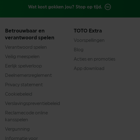
Wat kost gokken jou? Stop op tijd.
Betrouwbaar en
TOTO Extra
verantwoord spelen
Voorspellingen
Verantwoord spelen
Blog
Veilig meespelen
Acties en promoties
Eerlijk spelverloop
App download
Deelnemersreglement
Privacy statement
Cookiebeleid
Verslavingspreventiebeleid
Reclamecode online
kansspelen
Vergunning
Informatie voor