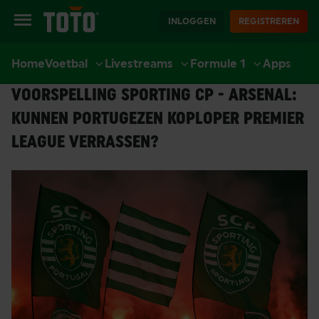
INLOGGEN
REGISTREREN
07-04-2026
Voetbal
Voetbal Tips
Champions League
Home
Voetbal
Livestreams
Formule 1
Apps
EXTRA
SPORT
CASINO
LIVE CASINO
ACCOUNT
Sporting CP
Arsenal
VOORSPELLING SPORTING CP - ARSENAL:
KUNNEN PORTUGEZEN KOPLOPER PREMIER
LEAGUE VERRASSEN?