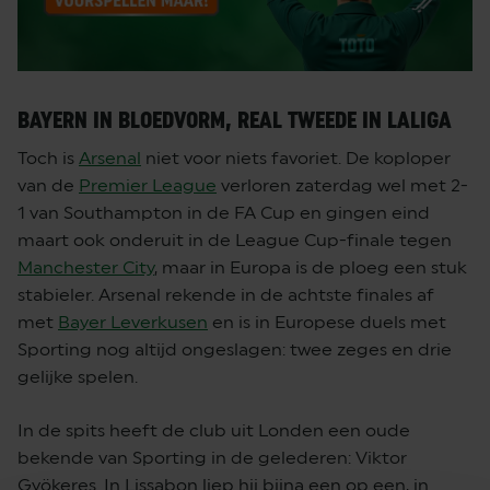
BAYERN IN BLOEDVORM, REAL TWEEDE IN LALIGA
Toch is
Arsenal
niet voor niets favoriet. De koploper
van de
Premier League
verloren zaterdag wel met 2-
1 van Southampton in de FA Cup en gingen eind
maart ook onderuit in de League Cup-finale tegen
Manchester City
, maar in Europa is de ploeg een stuk
stabieler. Arsenal rekende in de achtste finales af
met
Bayer Leverkusen
en is in Europese duels met
Sporting nog altijd ongeslagen: twee zeges en drie
gelijke spelen.
In de spits heeft de club uit Londen een oude
bekende van Sporting in de gelederen: Viktor
Gyökeres. In Lissabon liep hij bijna een op een, in