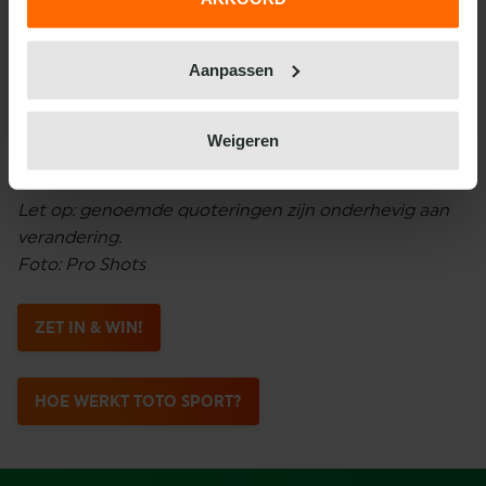
We werken samen met
31 derden
die uw gegevens
WAAR KUN JE SPORTING CP - ARSENAL
kunnen ontvangen en verwerken.
ZIEN OP TV?
Aanpassen
Het Champions League-duel tussen Sporting CP en
Arsenal is live te zien op Ziggo Sport. Op dinsdag 7
Weigeren
april wordt de wedstrijd vanaf 21.00 uur uitgezonden.
Let op: genoemde quoteringen zijn onderhevig aan
verandering.
Foto: Pro Shots
ZET IN & WIN!
HOE WERKT TOTO SPORT?