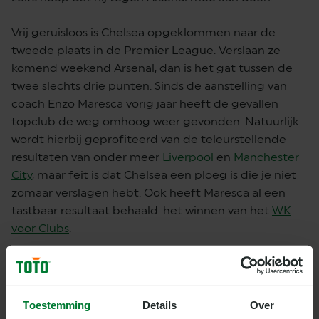
Vrij geruisloos is Chelsea opgeklommen naar de
tweede plaats in de Premier League. Verslaan ze
komend weekend Arsenal, dan is het gat tussen de
twee slechts drie punten. Sinds de aanstelling van
coach Enzo Maresca vorig jaar heeft de gevallen
topclub de weg omhoog weer gevonden. Natuurlijk
wordt hierbij geprofiteerd van de teleurstellende
resultaten van onder meer
Liverpool
en
Manchester
City
, maar feit is dat Chelsea een ploeg is die je niet
zomaar verslagen hebt. Ook heeft Maresca al een
tastbaar resultaat behaald: het winnen van het
WK
voor Clubs
.
Met meer dan 200 duels heeft de Londense derby
tussen Arsenal en Chelsea een rijke historie.
Opvallend is dat Chelsea sinds 2021 niet meer heeft
Toestemming
Details
Over
gewonnen van
The Gunners
in de Engelse