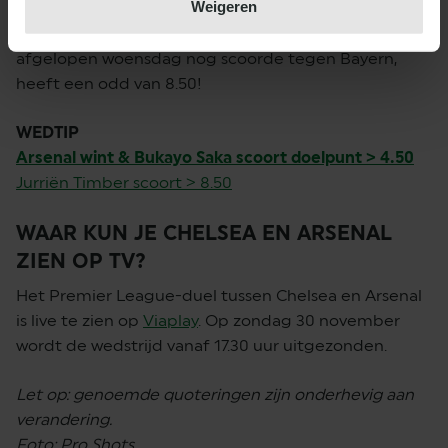
Weigeren
wedtip: Arsenal wint en Bukayo Saka scoort. Extra tip:
een goal van Jurriën Timber, de man in vorm die
afgelopen woensdag nog scoorde tegen Bayern,
heeft een odd van 8.50!
WEDTIP
Arsenal wint & Bukayo Saka scoort doelpunt > 4.50
Jurriën Timber scoort > 8.50
WAAR KUN JE CHELSEA EN ARSENAL
ZIEN OP TV?
Het Premier League-duel tussen Chelsea en Arsenal
is live te zien op
Viaplay
. Op zondag 30 november
wordt de wedstrijd vanaf 17.30 uur uitgezonden.
Let op: genoemde quoteringen zijn onderhevig aan
verandering.
Foto: Pro Shots