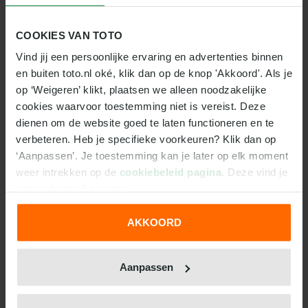
competitie. Pijnlijk was de 5-0 van vorig jaar, met
twee goals van de op dit moment geblesseerde Kai
COOKIES VAN TOTO
Havertz.
Vind jij een persoonlijke ervaring en advertenties binnen 
en buiten toto.nl oké, klik dan op de knop 'Akkoord'. Als je 
VOORSPELLING TOTO
op ‘Weigeren’ klikt, plaatsen we alleen noodzakelijke 
cookies waarvoor toestemming niet is vereist. Deze 
Arsenal is dit jaar schrikbarend in vorm. Dit lijkt
dienen om de website goed te laten functioneren en te 
eindelijk hét seizoen voor de ploeg van Mikel Arteta
verbeteren. Heb je specifieke voorkeuren? Klik dan op 
te worden. Het eerste kampioenschap sinds 2004 ligt
‘Aanpassen’. Je toestemming kan je later op elk moment 
voor het grijpen, onder meer omdat concurrenten
weer intrekken op de 
cookiebeleid pagina
. Deze vind je 
als Liverpool en Manchester City het laten afweten.
ook onderin elke pagina.
Opvallend genoeg lijkt Chelsea zich tot de grootste
sta-in-de-weg te ontwikkelen.
The Blues
kunnen de
AKKOORD
strijd om plek één weer wat spannender maken. Voor
We werken samen met
31 derden
die uw gegevens
het duel is Arsenal favoriet met een odd van 2.21,
kunnen ontvangen en verwerken.
met quoteringen van 3.30 voor Chelsea en 3.40 voor
Aanpassen
een gelijkspel. Wij verwachten dat Arsenal de goede
lijn doortrekt en daarom geven we de volgende