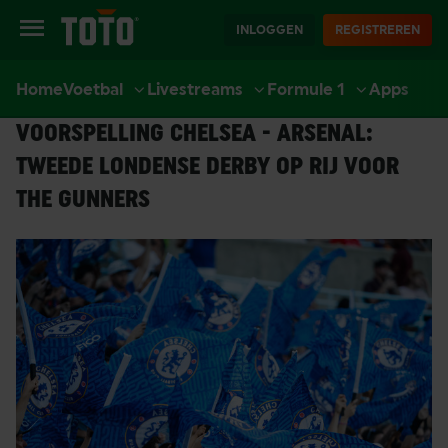
INLOGGEN
REGISTREREN
27-11-2025
Voetbal
Voetbal Tips
Premier League
Arsenal
Home
Voetbal
Livestreams
Formule 1
Apps
EXTRA
SPORT
CASINO
LIVE CASINO
ACCOUNT
Chelsea
VOORSPELLING CHELSEA - ARSENAL:
TWEEDE LONDENSE DERBY OP RIJ VOOR
THE GUNNERS