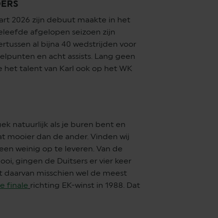
OERS
art 2026 zijn debuut maakte in het
eleefde afgelopen seizoen zijn
tussen al bijna 40 wedstrijden voor
oelpunten en acht assists. Lang geen
e het talent van Karl ook op het WK
 gek natuurlijk als je buren bent en
at mooier dan de ander. Vinden wij
leen weinig op te leveren. Van de
i, gingen de Duitsers er vier keer
jft daarvan misschien wel de meest
e finale
richting EK-winst in 1988. Dat