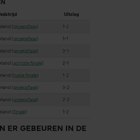
EN
edstrijd
Uitslag
sland (
groepsfase
)
1-2
rland (
groepsfase
)
1-1
sland (
groepsfase
)
3-1
rland (
achtste finale
)
2-1
rland (
halve finale
)
1-2
rland (
groepsfase
)
3-2
rland (
groepsfase
)
2-2
sland (
finale
)
1-2
N ER GEBEUREN IN DE