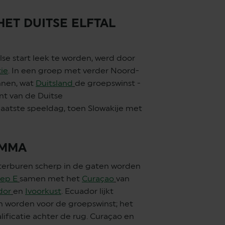
HET DUITSE ELFTAL
se start leek te worden, werd door
ie
. In een groep met verder Noord-
nnen, wat
Duitsland
de groepswinst -
nt van de Duitse
aatste speeldag, toen Slowakije met
AMMA
terburen scherp in de gaten worden
ep E
samen met het
Curaçao
van
dor
en
Ivoorkust
. Ecuador lijkt
 worden voor de groepswinst; het
ificatie achter de rug. Curaçao en