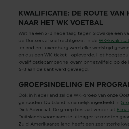
KWALIFICATIE: DE ROUTE VAN 
NAAR HET WK VOETBAL
Wat na een 2-0 nederlaag tegen Slowakije een val
de Duitsers al snel rechtgezet in de
WK-kwalificat
Ierland en Luxemburg werd elke wedstrijd gewo
en dus een WK-ticket - opleverde. Het hoogtepu
kwalificatiecampagne kwam ongetwijfeld op de l
6-0 aan de kant werd geveegd.
GROEPSINDELING EN PROGR
Ook in Nederland zal de WK-groep van onze Oos
gehouden. Duitsland is namelijk ingedeeld in
Gro
Dick Advocaat. De groep bestaat verder uit
Ecua
Duitslands voornaamste uitdager te moeten gaan
Zuid-Amerikaanse land heeft een zeer sterke kwal