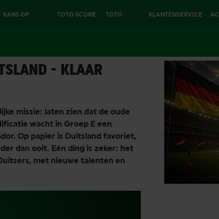
KANS OP
TOTO SCORE
TOTO
KLANTENSERVICE
AC
€25.000
6
EXTRA
TSLAND - KLAAR
jke missie: laten zien dat de oude
ificatie wacht in Groep E een
or. Op papier is Duitsland favoriet,
er dan ooit. Eén ding is zeker: het
uitsers, met nieuwe talenten en