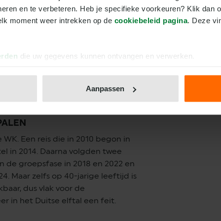
OOGSTE ORDE
neren en te verbeteren. Heb je specifieke voorkeuren? Klik dan o
elk moment weer intrekken op de 
cookiebeleid pagina
. Deze vi
al lang geen nieuw gezicht meer is
maar 23 jaar. Toch heeft de
 prijzenkast opgebouwd en al heel
erden
die uw gegevens kunnen ontvangen en verwerken.
uitsland wist hij nog niet te pakken,
planning. Om dat doel te bereiken
vleugje creativiteit op de
Aanpassen
PALEN
 WK. Een reis die in 2010 begon in
tel in 2014. Daarna volgden twee
in de groepsfase in 2018 en 2022 en
. Maar zelfs op 40-jarige leeftijd is
baar, dus vlak voor de
 in het Duitse elftal een feit.