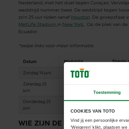
Nederland, met het duel tegen Curaçao. Vervolge
wedstrijd nummer twee. De wedstrijd tegen Ivoork
zo'n 25 uur rijden vanaf
Houston
. De groepsfase v
MetLife Stadium
in
New York
. Op de plek van de
Ecuador.
*swipe links voor meer informatie.
Datum
Wedstrijd
Tijdstip 
Zondag 14 juni
Duitsland
–
Curaçao
19.00 uu
Zaterdag 20
Duitsland
–
Ivoorkust
22.00 u
juni
Toestemming
Donderdag 25
Ecuador
–
Duitsland
22.00 u
juni
COOKIES VAN TOTO
Vind jij een persoonlijke erva
WIE ZIJN DE TOPPERS VAN DE
‘Weigeren’ klikt, plaatsen w