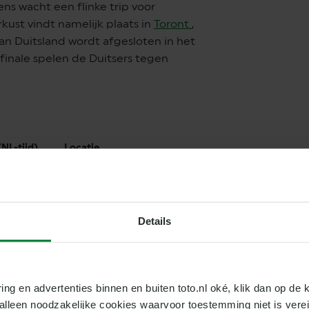
ns wacht een flinke trip voor
ust vindt namelijk plaats in
Toront
,
an Duitsland wordt afgesloten in het
 finale spelen de Duitsers tegen
(NL-tijd)
Locatie
r
NRG Stadium
,
Houston
ur
BMO Field
,
Toronto
Details
ur
MetLife Stadium
,
New York
ring en advertenties binnen en buiten toto.nl oké, klik dan op de k
 PLOEG?
e alleen noodzakelijke cookies waarvoor toestemming niet is vere