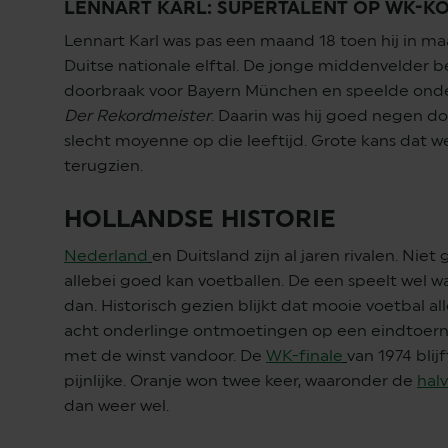
LENNART KARL: SUPERTALENT OP WK-K
Lennart Karl was pas een maand 18 toen hij in ma
Duitse nationale elftal. De jonge middenvelder b
doorbraak voor Bayern München en speelde onder
Der Rekordmeister
. Daarin was hij goed negen d
slecht moyenne op die leeftijd. Grote kans dat w
terugzien.
HOLLANDSE HISTORIE
Nederland
en Duitsland zijn al jaren rivalen. Niet
allebei goed kan voetballen. De een speelt wel w
dan. Historisch gezien blijkt dat mooie voetbal al
acht onderlinge ontmoetingen op een eindtoernoo
met de winst vandoor. De
WK-finale
van 1974 bli
pijnlijke. Oranje won twee keer, waaronder de
halv
dan weer wel.