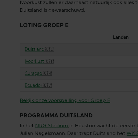
Ivoorkust zullen er daarnaast natuurlijk ook alle
Duitsland is gewaarschuwd.
LOTING GROEP E
Landen
Duitsland
🇩🇪
Ivoorkust
🇨🇮
Curaçao
🇨🇼
Ecuador
🇪🇨
Bekijk onze voorspelling voor Groep E
PROGRAMMA DUITSLAND
In het
NRG Stadium
in Houston wacht de eerste 
Julian Nagelsmann. Daar trapt Duitsland het
WK 