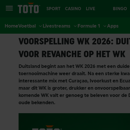
SPORT
CASINO
LIVE
BINGO
Home
Voetbal
Livestreams
Formule 1
Apps
CASINO
21-05-2026
Voetbal
Voetbal Tips
WK 2026
Duitsland
VOORSPELLING WK 2026: DUI
VOOR REVANCHE OP HET WK
Duitsland begint aan het WK 2026 met een duideli
toernooimachine weer draait. Na een sterke kwal
interessante mix met Curaçao, Ivoorkust en Ecuad
maar dit WK is groter, drukker en onvoorspelbaard
komende WK valt er genoeg te beleven voor de D
oude bekenden.