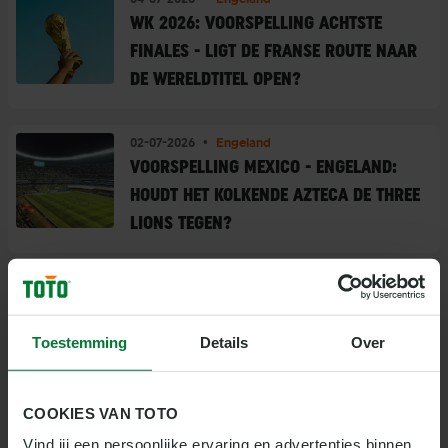
WK 2026: VOORSPELLING ACHTSTE
FINALES - LIGT DE FRANSE ROUTE NAAR
DE WERELDTITEL OPEN?
02-07-2026
Engeland
VOORSPELLING MEXICO - ENGELAND:
HOUDT HET KOLKENDE AZTECA DE THREE
LIONS TEGEN?
30-06-2026
Engeland
VOORSPELLING ENGELAND - DR CONGO:
AFRIKAANSE VERRASSING EERSTE HORDE
Toestemming
Details
Over
VOOR THREE LIONS
COOKIES VAN TOTO
1
2
3
Vind jij een persoonlijke ervaring en advertenties binnen 