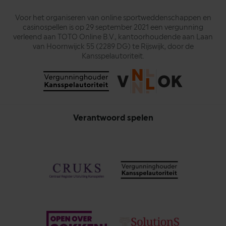
Voor het organiseren van online sportweddenschappen en
casinospellen is op 29 september 2021 een vergunning
verleend aan TOTO Online B.V., kantoorhoudende aan Laan
van Hoornwijck 55 (2289 DG) te Rijswijk, door de
Kansspelautoriteit.
Verantwoord spelen