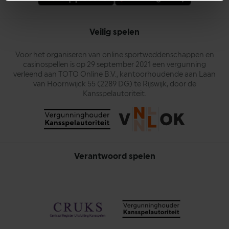
Veilig spelen
Voor het organiseren van online sportweddenschappen en
casinospellen is op 29 september 2021 een vergunning
verleend aan TOTO Online B.V., kantoorhoudende aan Laan
van Hoornwijck 55 (2289 DG) te Rijswijk, door de
Kansspelautoriteit.
Verantwoord spelen