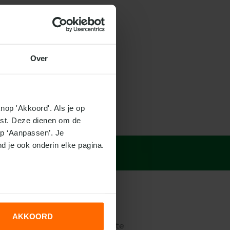
Over
nop 'Akkoord'. Als je op 
ist. Deze dienen om de 
p ‘Aanpassen’. Je 
nd je ook onderin elke pagina.
Overige
Disclaimer
AKKOORD
TOTO Affiliate