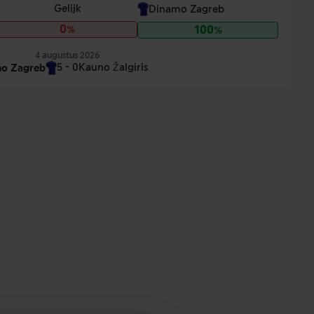
Gelijk
Dinamo Zagreb
0%
100%
4 augustus 2026
5 - 0
Kauno Žalgiris
o Zagreb