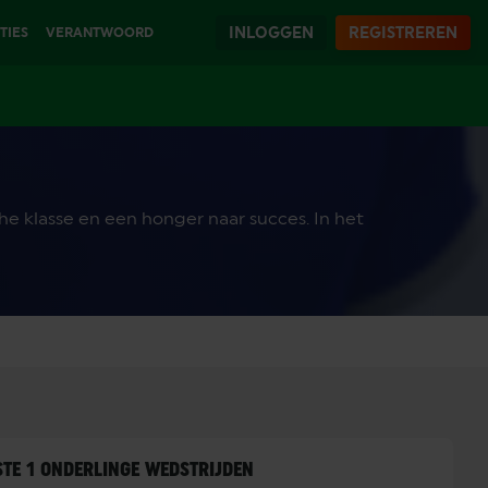
INLOGGEN
REGISTREREN
TIES
VERANTWOORD
SPELEN
e klasse en een honger naar succes. In het
STE 1 ONDERLINGE WEDSTRIJDEN