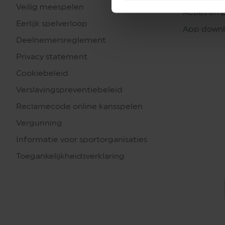
Veilig meespelen
Acties en 
Eerlijk spelverloop
App down
Deelnemersreglement
Privacy statement
Cookiebeleid
Verslavingspreventiebeleid
Reclamecode online kansspelen
Vergunning
Informatie voor sportorganisaties
Toegankelijkheidsverklaring