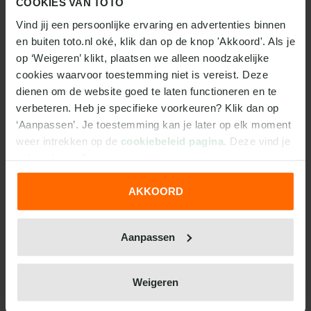
COOKIES VAN TOTO
Reclamecode online
Vind jij een persoonlijke ervaring en advertenties binnen 
kansspelen
en buiten toto.nl oké, klik dan op de knop 'Akkoord'. Als je 
Vergunning
op ‘Weigeren’ klikt, plaatsen we alleen noodzakelijke 
Informatie voor
cookies waarvoor toestemming niet is vereist. Deze 
sportorganisaties
dienen om de website goed te laten functioneren en te 
Toegankelijkheidsverklaring
verbeteren. Heb je specifieke voorkeuren? Klik dan op 
‘Aanpassen’. Je toestemming kan je later op elk moment 
Klantenservice
Overige
weer intrekken op de 
cookiebeleid pagina
. Deze vind je 
ook onderin elke pagina.
Contact
Disclaimer
Klachtenprocedure
TOTO Affiliate
AKKOORD
Werken bij
We werken samen met
31 derden
die uw gegevens
kunnen ontvangen en verwerken.
Aanpassen
Weigeren