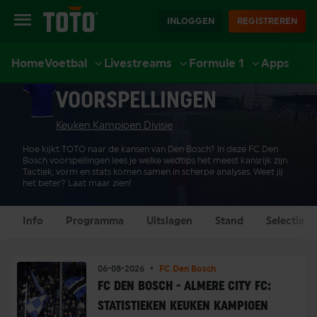
INLOGGEN
REGISTREREN
Home
Voetbal
Livestreams
Formule 1
Apps
FC DEN BOSCH
EXTRA
SPORT
CASINO
LIVE CASINO
ACCOUNT
VOORSPELLINGEN
Keuken Kampioen Divisie
Hoe kijkt TOTO naar de kansen van Den Bosch? In deze FC Den
Bosch voorspellingen lees je welke wedtips het meest kansrijk zijn.
Tactiek, vorm en stats komen samen in scherpe analyses. Weet jij
het beter? Laat maar zien!
Info
Programma
Uitslagen
Stand
Selectie
06-08-2026
FC Den Bosch
FC DEN BOSCH - ALMERE CITY FC:
STATISTIEKEN KEUKEN KAMPIOEN