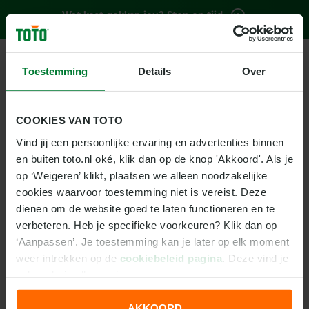
Wat kost gokken jou? Stop op tijd.
Betrouwbaar en
TOTO Extra
Toestemming
Details
Over
verantwoord spelen
Voorspellingen
Verantwoord spelen
Blog
COOKIES VAN TOTO
Veilig meespelen
Acties en promoties
Vind jij een persoonlijke ervaring en advertenties binnen 
Eerlijk spelverloop
App download
en buiten toto.nl oké, klik dan op de knop 'Akkoord'. Als je 
Deelnemersreglement
op ‘Weigeren’ klikt, plaatsen we alleen noodzakelijke 
Privacy statement
cookies waarvoor toestemming niet is vereist. Deze 
Cookiebeleid
dienen om de website goed te laten functioneren en te 
verbeteren. Heb je specifieke voorkeuren? Klik dan op 
Verslavingspreventiebeleid
‘Aanpassen’. Je toestemming kan je later op elk moment 
Reclamecode online
weer intrekken op de 
cookiebeleid pagina
. Deze vind je 
kansspelen
ook onderin elke pagina.
Vergunning
Informatie voor
AKKOORD