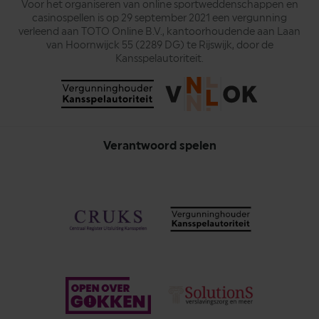
Voor het organiseren van online sportweddenschappen en
casinospellen is op 29 september 2021 een vergunning
verleend aan TOTO Online B.V., kantoorhoudende aan Laan
van Hoornwijck 55 (2289 DG) te Rijswijk, door de
Kansspelautoriteit.
Verantwoord spelen