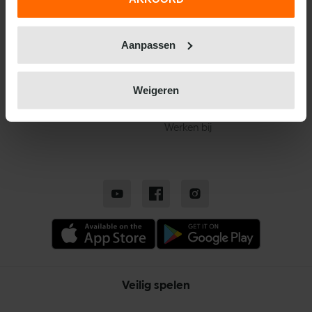
sportorganisaties
We werken samen met
31 derden
die uw gegevens
kunnen ontvangen en verwerken.
Toegankelijkheidsverklaring
Aanpassen
Klantenservice
Overige
Contact
Disclaimer
Weigeren
Klachtenprocedure
TOTO Affiliate
Werken bij
Veilig spelen