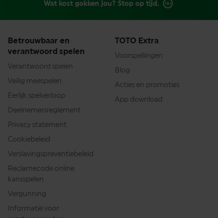
Wat kost gokken jou? Stop op tijd.
Betrouwbaar en
TOTO Extra
verantwoord spelen
Voorspellingen
Verantwoord spelen
Blog
Veilig meespelen
Acties en promoties
Eerlijk spelverloop
App download
Deelnemersreglement
Privacy statement
Cookiebeleid
Verslavingspreventiebeleid
Reclamecode online
kansspelen
Vergunning
Informatie voor