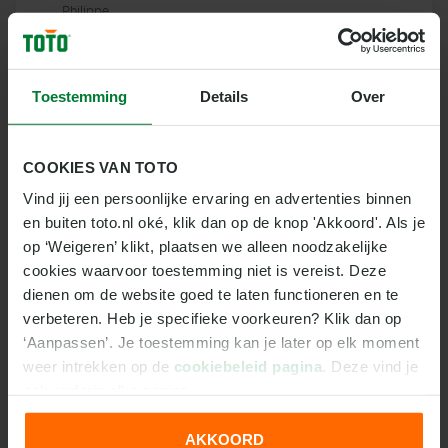
Philippe
88
3
127
0
0
0
1
Rommens
AANVALLERS
Toestemming
Details
Over
Nr
Naam
MIN
A
COOKIES VAN TOTO
Elton-Ofoi
7
2
30
0
0
0
0
Acolatse
Vind jij een persoonlijke ervaring en advertenties binnen 
Jonathan Alberto
en buiten toto.nl oké, klik dan op de knop 'Akkoord'. Als je 
10
4
95
0
0
0
0
Levi
op ‘Weigeren’ klikt, plaatsen we alleen noodzakelijke 
Bamidele Isa
11
5
306
1
0
1
0
cookies waarvoor toestemming niet is vereist. Deze 
Yusuf
dienen om de website goed te laten functioneren en te 
Daniel
15
1
19
0
0
0
0
verbeteren. Heb je specifieke voorkeuren? Klik dan op 
Arzani
‘Aanpassen’. Je toestemming kan je later op elk moment 
Ádám Gyula
18
0
0
0
0
0
0
Bagi
weer intrekken op de 
cookiebeleid pagina
. Deze vind je 
ook onderin elke pagina.
Franko
19
0
0
0
0
0
0
Kovačević
AKKOORD
Kenan
24
1
1
0
0
0
0