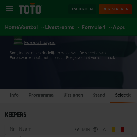
INLOGGEN
REGISTREREN
Home
Voetbal
Livestreams
Formule 1
Apps
FERENCVÁROS SELECTIE
EXTRA
SPORT
CASINO
LIVE CASINO
ACCOUNT
Europa League
Snel, technisch en dodelijk in de aanval. De selectie van
Ferencváros heeft het allemaal. Bekijk wie het verschil maakt.
Info
Programma
Uitslagen
Stand
Selectie
KEEPERS
Nr
Naam
MIN
A