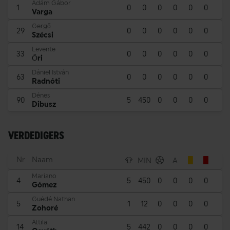
Ádám Gábor
1
0
0
0
0
0
0
Varga
Gergő
29
0
0
0
0
0
0
Szécsi
Levente
33
0
0
0
0
0
0
Őri
Dániel István
63
0
0
0
0
0
0
Radnóti
Dénes
90
5
450
0
0
0
0
Dibusz
VERDEDIGERS
Nr
Naam
MIN
A
Mariano
4
5
450
0
0
0
0
Gómez
Guédé Nathan
5
1
12
0
0
0
0
Zohoré
Attila
14
5
442
0
0
0
0