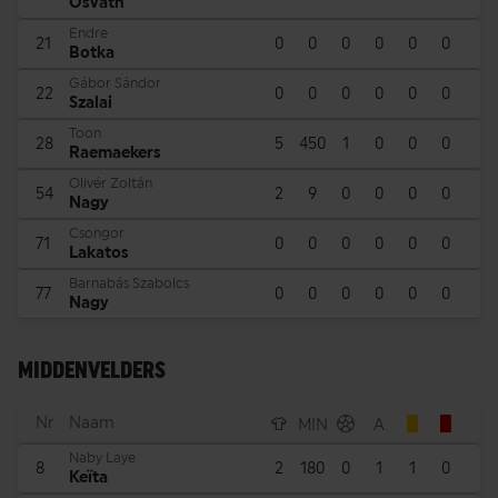
Osváth
Endre
21
0
0
0
0
0
0
Botka
Gábor Sándor
22
0
0
0
0
0
0
Szalai
Toon
28
5
450
1
0
0
0
Raemaekers
Olivér Zoltán
54
2
9
0
0
0
0
Nagy
Csongor
71
0
0
0
0
0
0
Lakatos
Barnabás Szabolcs
77
0
0
0
0
0
0
Nagy
MIDDENVELDERS
Nr
Naam
MIN
A
Naby Laye
8
2
180
0
1
1
0
Keïta