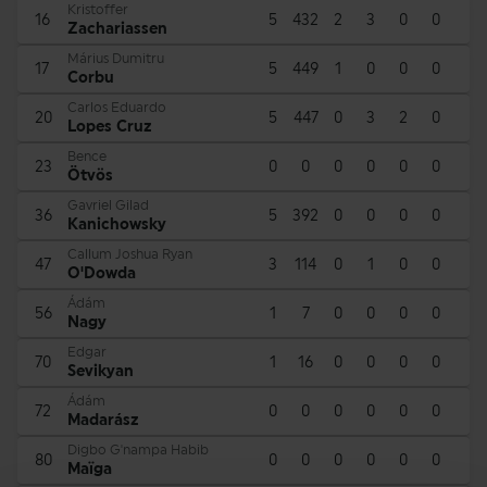
Kristoffer
16
5
432
2
3
0
0
Zachariassen
Márius Dumitru
17
5
449
1
0
0
0
Corbu
Carlos Eduardo
20
5
447
0
3
2
0
Lopes Cruz
Bence
23
0
0
0
0
0
0
Ötvös
Gavriel Gilad
36
5
392
0
0
0
0
Kanichowsky
Callum Joshua Ryan
47
3
114
0
1
0
0
O'Dowda
Ádám
56
1
7
0
0
0
0
Nagy
Edgar
70
1
16
0
0
0
0
Sevikyan
Ádám
72
0
0
0
0
0
0
Madarász
Digbo G'nampa Habib
80
0
0
0
0
0
0
Maïga