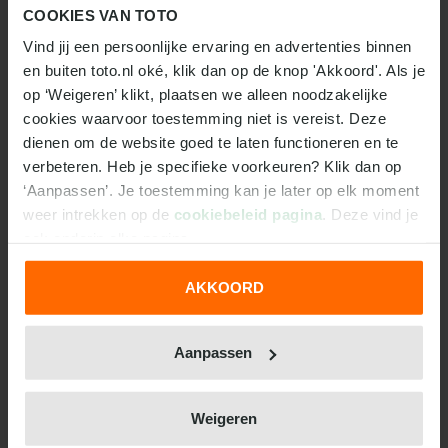
Eredivisie
COOKIES VAN TOTO
sc Heerenveen
Vind jij een persoonlijke ervaring en advertenties binnen 
Feyenoord
en buiten toto.nl oké, klik dan op de knop 'Akkoord'. Als je 
op ‘Weigeren’ klikt, plaatsen we alleen noodzakelijke 
cookies waarvoor toestemming niet is vereist. Deze 
10 jan, 14:30
Stadion Feijenoord
Eredivisie
dienen om de website goed te laten functioneren en te 
Feyenoord
verbeteren. Heb je specifieke voorkeuren? Klik dan op 
PSV
‘Aanpassen’. Je toestemming kan je later op elk moment 
weer intrekken op de 
cookiebeleid pagina
. Deze vind je 
ook onderin elke pagina.
16 mei, 14:30
De Grolsch Veste
Eredivisie
AKKOORD
FC Twente
We werken samen met
31 derden
die uw gegevens
Feyenoord
kunnen ontvangen en verwerken.
Aanpassen
23 mei, 14:30
Stadion Feijenoord
Eredivisie
Weigeren
Feyenoord
FC Groningen