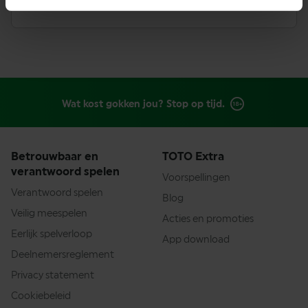
Wat kost gokken jou? Stop op tijd.
Betrouwbaar en
TOTO Extra
verantwoord spelen
Voorspellingen
Verantwoord spelen
Blog
Veilig meespelen
Acties en promoties
Eerlijk spelverloop
App download
Deelnemersreglement
Privacy statement
Cookiebeleid