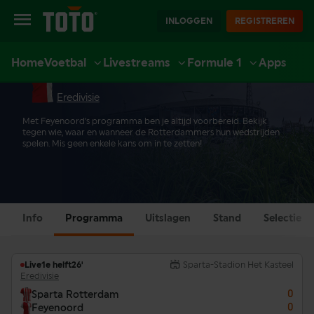
INLOGGEN
REGISTREREN
Home
Voetbal
Livestreams
Formule 1
Apps
FEYENOORD PROGRAMMA
EXTRA
SPORT
CASINO
LIVE CASINO
ACCOUNT
Eredivisie
Met Feyenoord’s programma ben je altijd voorbereid. Bekijk
tegen wie, waar en wanneer de Rotterdammers hun wedstrijden
spelen. Mis geen enkele kans om in te zetten!
Info
Programma
Uitslagen
Stand
Selectie
Live
1e helft
26'
Sparta-Stadion Het Kasteel
Eredivisie
0
Sparta Rotterdam
0
Feyenoord