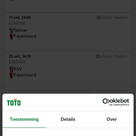
17 okt, 20:00
BUKO Stadion
Eredivisie
Telstar
Feyenoord
25 okt, 14:30
Philips Stadion
Eredivisie
PSV
Feyenoord
31 okt, 16:30
Stadion Feijenoord
Eredivisie
Feyenoord
Fortuna Sittard
Toestemming
Details
Over
8 nov, 12:15
Abe Lenstra Stadion