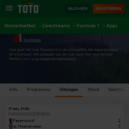
INLOGGEN
REGISTREREN
Home
Voetbal
Livestreams
Formule 1
Apps
FEYENOORD UITSLAGEN
EXTRA
SPORT
CASINO
LIVE CASINO
ACCOUNT
Eredivisie
Hoe gaat het met Feyenoord in de competitie, het bekertoernooi
en in Europa? Alle uitslagen van de club staan hier voor je klaar.
Perfect voor jouw volgende wedanalyse.
Info
Programma
Uitslagen
Stand
Selectie
17 dec, 21:00
Eurojackpot KNVB Beker
2
Feyenoord
3
sc Heerenveen