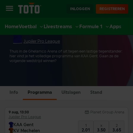
INLOGGEN
REGISTREREN
Home
Voetbal
Livestreams
Formule 1
Apps
KAA GENT PROGRAMMA
EXTRA
SPORT
CASINO
LIVE CASINO
ACCOUNT
Jupiler Pro League
Thuis in de Ghelamco Arena of uit tegen een lastige tegenstander:
hier vind je het volledige programma van KAA Gent. Gaan ze de
volgende wedstrijd winnen?
Info
Programma
Uitslagen
Stand
9 aug, 13:30
Planet Group Arena
Jupiler Pro League
KAA Gent
1
x
2
2.01
3.50
3.65
KV Mechelen