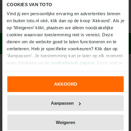
COOKIES VAN TOTO
Vind jij een persoonlijke ervaring en advertenties binnen 
en buiten toto.nl oké, klik dan op de knop 'Akkoord'. Als je 
op ‘Weigeren’ klikt, plaatsen we alleen noodzakelijke 
cookies waarvoor toestemming niet is vereist. Deze 
dienen om de website goed te laten functioneren en te 
Wat kost gokken jou? Stop op tijd.
verbeteren. Heb je specifieke voorkeuren? Klik dan op 
‘Aanpassen’. Je toestemming kan je later op elk moment 
weer intrekken op de 
cookiebeleid pagina
. Deze vind je 
Betrouwbaar en
TOTO Extra
ook onderin elke pagina.
verantwoord spelen
Voorspellingen
Verantwoord spelen
AKKOORD
Blog
We werken samen met
31 derden
die uw gegevens
Veilig meespelen
Acties en promoties
kunnen ontvangen en verwerken.
Eerlijk spelverloop
App download
Aanpassen
Deelnemersreglement
Privacy statement
Weigeren
Cookiebeleid