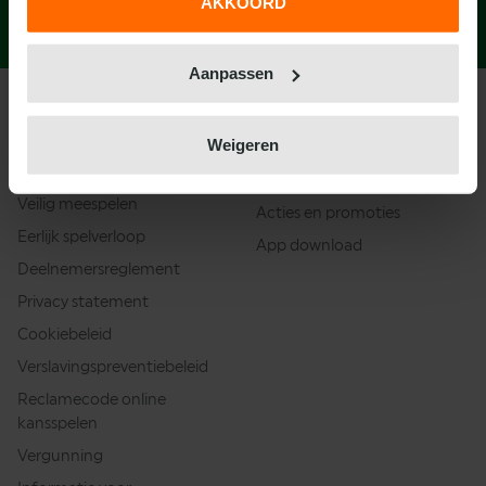
AKKOORD
We werken samen met
31 derden
die uw gegevens
Wat kost gokken jou? Stop op tijd.
kunnen ontvangen en verwerken.
Aanpassen
Betrouwbaar en
TOTO Extra
verantwoord spelen
Weigeren
Voorspellingen
Verantwoord spelen
Blog
Veilig meespelen
Acties en promoties
Eerlijk spelverloop
App download
Deelnemersreglement
Privacy statement
Cookiebeleid
Verslavingspreventiebeleid
Reclamecode online
kansspelen
Vergunning