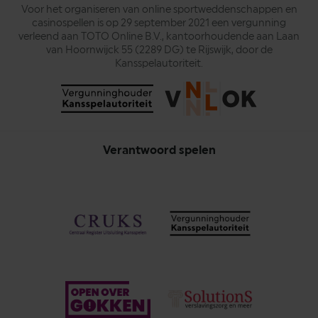
Voor het organiseren van online sportweddenschappen en
casinospellen is op 29 september 2021 een vergunning
verleend aan TOTO Online B.V., kantoorhoudende aan Laan
van Hoornwijck 55 (2289 DG) te Rijswijk, door de
Kansspelautoriteit.
Verantwoord spelen