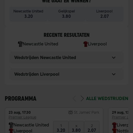
WIE GAAT ER WINNEN?
Newcastle United
Gelijkspel
Liverpool
3.20
3.80
2.07
P
Team
GW
DS
Pnt
RECENTE RESULTATEN
Newcastle United
Liverpool
1
Arsenal
0
0
0
Wedstrijden Newcastle United
2
Aston Villa
0
0
0
3
Bournemouth
0
0
0
Wedstrijden Liverpool
4
Brentford
0
0
0
5
Brighton & Hove Albion
0
0
0
PROGRAMMA
ALLE WEDSTRIJDEN
6
Chelsea
0
0
0
23 aug, 17:30
St. James' Park
29 aug, 13:3
Premier League
Premier Le
7
Coventry City
0
0
0
Newcastle United
Liverpo
1
x
2
3.20
3.80
2.07
Liverpool
Notting