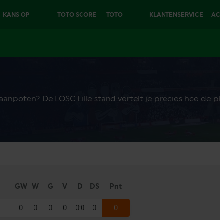
KANS OP
TOTO SCORE
TOTO
KLANTENSERVICE
AC
€25.000
6
EXTRA
D
aanpoten? De LOSC Lille stand vertelt je precies hoe de pl
GW
W
G
V
D
DS
Pnt
0
0
0
0
0:0
0
0