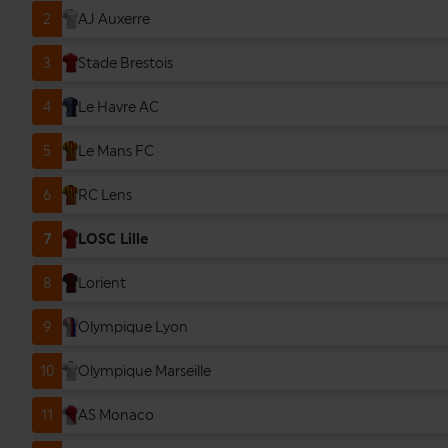
2
AJ Auxerre
3
Stade Brestois
4
Le Havre AC
5
Le Mans FC
6
RC Lens
7
LOSC Lille
8
Lorient
9
Olympique Lyon
10
Olympique Marseille
11
AS Monaco