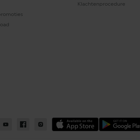
Klachtenprocedure
promoties
load