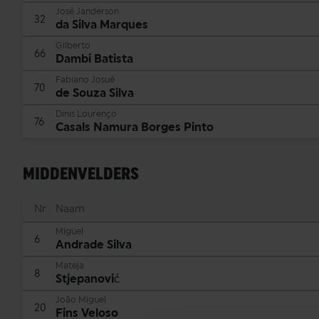
José Janderson
32
da Silva Marques
Gilberto
66
Dambi Batista
Fabiano Josué
70
de Souza Silva
Dinis Lourenço
76
Casals Namura Borges Pinto
MIDDENVELDERS
Nr
Naam
Miguel
6
Andrade Silva
Mateja
8
Stjepanović
João Miguel
20
Fins Veloso