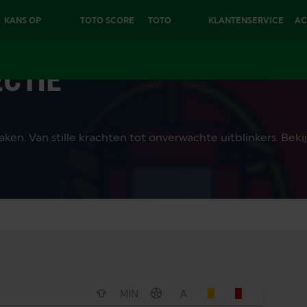
KANS OP
TOTO SCORE
TOTO
KLANTENSERVICE
AC
€25.000
6
EXTRA
CTIE
maken. Van stille krachten tot onverwachte uitblinkers. Beki
MIN
A