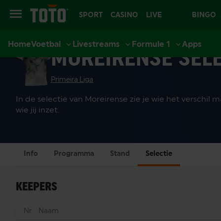
SPORT
CASINO
LIVE
BINGO
Home
Voetbal
Livestreams
Formule 1
Apps
CASINO
MOREIRENSE SELE
Primeira Liga
In de selectie van Moreirense zie je wie het verschil 
wie jij inzet.
Info
Programma
Stand
Selectie
KEEPERS
Nr
Naam