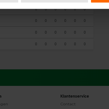
0
0
0
0
0
0
0
0
0
0
0
0
0
0
0
0
0
0
0
0
0
0
0
0
a
Klantenservice
ngen
Contact