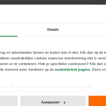
0
0
0
0
0
0
0
0
0
0
0
0
Details
0
0
0
0
0
0
0
0
0
0
0
0
ring en advertenties binnen en buiten toto.nl oké, klik dan op de k
0
0
0
0
0
0
e alleen noodzakelijke cookies waarvoor toestemming niet is vere
neren en te verbeteren. Heb je specifieke voorkeuren? Klik dan o
elk moment weer intrekken op de 
cookiebeleid pagina
. Deze vi
MIN
A
erden
die uw gegevens kunnen ontvangen en verwerken.
0
0
0
0
0
0
Aanpassen
0
0
0
0
0
0