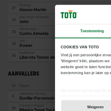
Rodrigo
21
Alonso Martín
Nile Omari Mckenzie
23
John
Afonso Assis
Toestemming
25
Cunha Almeida
Jimi
30
Gower
COOKIES VAN TOTO
Guilherme
Vind jij een persoonlijke erva
65
Liberato Tomás de Aquino
‘Weigeren’ klikt, plaatsen w
website goed te laten functio
AANVALLERS
toestemming kan je later op 
Nr
Naam
We werken samen met
31 d
Alexandre Nicolas
9
Duville-Parsemain
Francisco Miguel
Weigeren
10
Ribeiro Tomé Tavares Bondoso