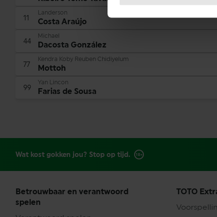
Landerson
11
Costa Araújo
Michael
44
Dacosta González
Kendra Koby Reuben Chidiyelum
77
Mottoh
Yan Lincon
99
Farias de Sousa
Wat kost gokken jou? Stop op tijd.
Betrouwbaar en verantwoord
TOTO Extr
spelen
Voorspelli