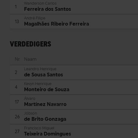
Wanderson Carlos
1
Ferreira dos Santos
André Filipe
13
Magalhães Ribeiro Ferreira
VERDEDIGERS
Nr
Naam
Leandro Henrique
2
de Sousa Santos
Kevyn Henrique
4
Monteiro de Souza
Álvaro
17
Martínez Navarro
Jóbson
26
de Brito Gonzaga
Francisco Miguel
27
Teixeira Domingues