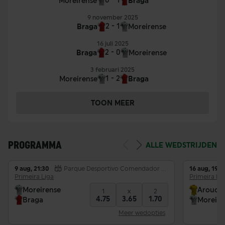
0 - 1
Moreirense
Braga
9 november 2025
2 - 1
Braga
Moreirense
16 juli 2025
2 - 0
Braga
Moreirense
3 februari 2025
1 - 2
Moreirense
Braga
P
Team
GW
DS
Pnt
TOON MEER
1
Estoril
1
0
1
2
Famalicão
1
0
1
PROGRAMMA
ALLE WEDSTRIJDEN
3
Académico de Viseu
0
0
0
9 aug, 21:30
Parque Desportivo Comendador Joaquim de Almeida Freitas
16 aug, 19:0
Primeira Liga
Primeira Li
4
FC Alverca
0
0
0
Moreirense
Arouca
1
x
2
4.75
3.65
1.70
Braga
Moreire
5
Arouca
0
0
0
Meer wedopties