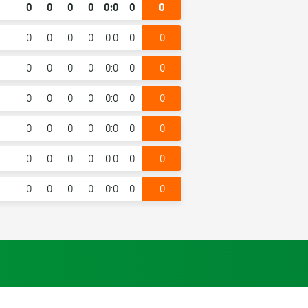
0
0
0
0
0:0
0
0
0
0
0
0
0:0
0
0
0
0
0
0
0:0
0
0
0
0
0
0
0:0
0
0
0
0
0
0
0:0
0
0
0
0
0
0
0:0
0
0
0
0
0
0
0:0
0
0