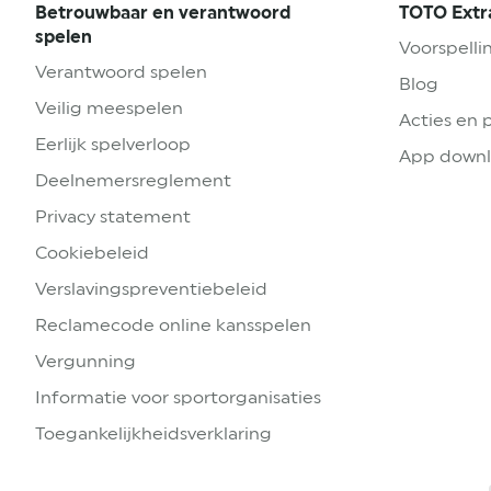
Betrouwbaar en verantwoord
TOTO Extr
spelen
Voorspelli
Verantwoord spelen
Blog
Veilig meespelen
Acties en 
Eerlijk spelverloop
App down
Deelnemersreglement
Privacy statement
Cookiebeleid
Verslavingspreventiebeleid
Reclamecode online kansspelen
Vergunning
Informatie voor sportorganisaties
Toegankelijkheidsverklaring