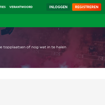
INLOGGEN
REGISTREREN
TIES
VERANTWOORD
SPELEN
e topplaatsen of nog wat in te halen