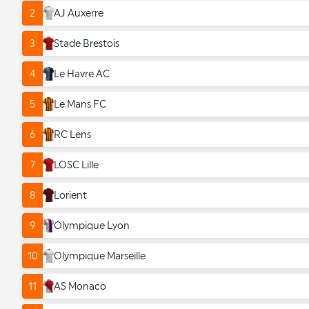
2
AJ Auxerre
3
Stade Brestois
4
Le Havre AC
5
Le Mans FC
6
RC Lens
7
LOSC Lille
8
Lorient
9
Olympique Lyon
10
Olympique Marseille
11
AS Monaco