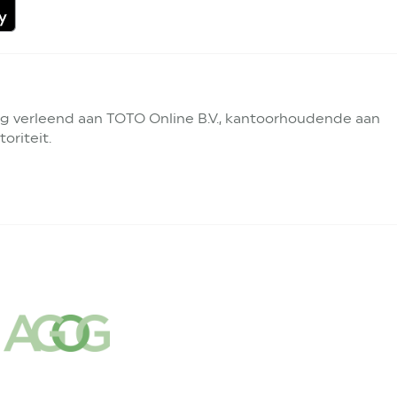
g verleend aan TOTO Online B.V., kantoorhoudende aan
oriteit.