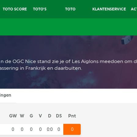
TOTO SCORE
TOTO'S
TOTO
KLANTENSERVICE
AC
6
MISSIES
EXTRA
In de OGC Nice stand zie je of Les Aiglons meedoen om d
ssering in Frankrijk en daarbuiten.
ingen
GW
W
G
V
D
DS
Pnt
0
0
0
0
0:0
0
0