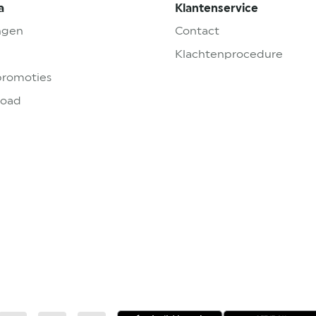
a
Klantenservice
ngen
Contact
Klachtenprocedure
promoties
load