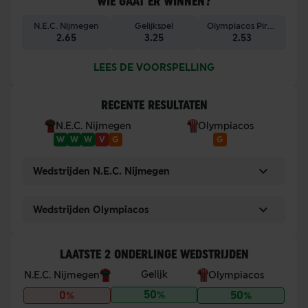
WIE GAAT ER WINNEN?
N.E.C. Nijmegen
Gelijkspel
Olympiacos Piraeus
2.65
3.25
2.53
LEES DE VOORSPELLING
RECENTE RESULTATEN
N.E.C. Nijmegen
Olympiacos
W
W
W
V
G
G
Wedstrijden N.E.C. Nijmegen
Wedstrijden Olympiacos
LAATSTE 2 ONDERLINGE WEDSTRIJDEN
Gelijk
N.E.C. Nijmegen
Olympiacos
50%
0%
50%