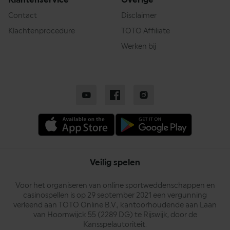
Contact
Disclaimer
Klachtenprocedure
TOTO Affiliate
Werken bij
Veilig spelen
Voor het organiseren van online sportweddenschappen en
casinospellen is op 29 september 2021 een vergunning
verleend aan TOTO Online B.V., kantoorhoudende aan Laan
van Hoornwijck 55 (2289 DG) te Rijswijk, door de
Kansspelautoriteit.