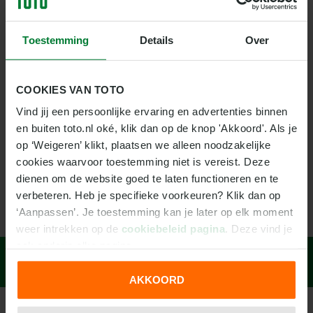
WEDDEN OP PARIS FC
17
Toulouse FC
0
0
0
18
Troyes
0
0
0
Toestemming
Details
Over
Op Paris FC Wedden? Dat doe je bij TOTO! Ga niet
over één nacht Par-ijs, maar bereid jouw bets perfect
voor. Hier vind je alle info die je nodig hebt. Bekijk
COOKIES VAN TOTO
het Paris FC programma, standen, uitslagen en
Vind jij een persoonlijke ervaring en advertenties binnen 
voorspellingen. De wedopties? Net zo schitterend als
en buiten toto.nl oké, klik dan op de knop 'Akkoord'. Als je 
Parijs!
op ‘Weigeren’ klikt, plaatsen we alleen noodzakelijke 
cookies waarvoor toestemming niet is vereist. Deze 
WEDDEN OP PARIS FC
dienen om de website goed te laten functioneren en te 
verbeteren. Heb je specifieke voorkeuren? Klik dan op 
‘Aanpassen’. Je toestemming kan je later op elk moment 
weer intrekken op de 
cookiebeleid pagina
. Deze vind je 
ook onderin elke pagina.
Wat kost gokken jou? Stop op tijd.
AKKOORD
We werken samen met
31 derden
die uw gegevens
kunnen ontvangen en verwerken.