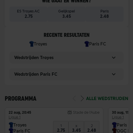
WIE GAAT ER WINNEN?
ES Troyes AC
Gelijkspel
Paris
2.75
3.45
2.48
RECENTE RESULTATEN
Troyes
Paris FC
P
Team
GW
DS
Pnt
Wedstrijden Troyes
1
Angers SCO
0
0
0
2
AJ Auxerre
0
0
0
Wedstrijden Paris FC
3
Stade Brestois
0
0
0
4
Le Havre AC
0
0
0
PROGRAMMA
ALLE WEDSTRIJDEN
5
Le Mans FC
0
0
0
22 aug, 20:45
Stade de l'Aube
30 aug, 15:0
Ligue 1
Ligue 1
6
RC Lens
0
0
0
Troyes
Paris F
1
x
2
2.75
3.45
2.48
Paris FC
OGC Ni