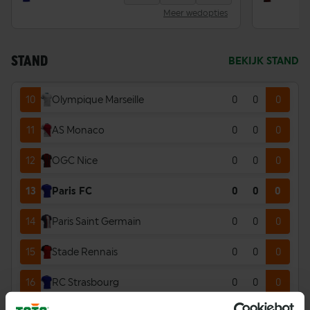
7
LOSC Lille
0
0
0
Meer wedopties
8
Lorient
0
0
0
STAND
BEKIJK STAND
9
Olympique Lyon
0
0
0
10
Olympique Marseille
0
0
0
11
AS Monaco
0
0
0
12
OGC Nice
0
0
0
13
Paris FC
0
0
0
14
Paris Saint Germain
0
0
0
15
Stade Rennais
0
0
0
16
RC Strasbourg
0
0
0