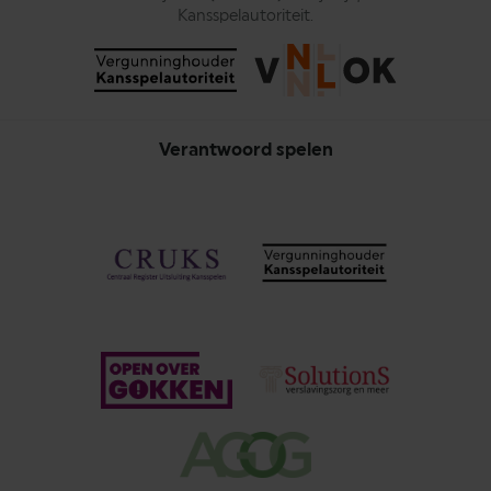
Kansspelautoriteit.
Verantwoord spelen