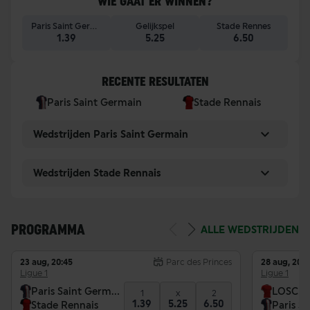
WIE GAAT ER WINNEN?
Paris Saint Germain FC
Gelijkspel
Stade Rennes
1.39
5.25
6.50
P
Team
GW
DS
Pnt
RECENTE RESULTATEN
Paris Saint Germain
Stade Rennais
1
Angers SCO
0
0
0
Wedstrijden Paris Saint Germain
2
AJ Auxerre
0
0
0
3
Stade Brestois
0
0
0
Wedstrijden Stade Rennais
4
Le Havre AC
0
0
0
5
Le Mans FC
0
0
0
PROGRAMMA
ALLE WEDSTRIJDEN
6
RC Lens
0
0
0
23 aug, 20:45
Parc des Princes
28 aug, 20:4
Ligue 1
Ligue 1
7
LOSC Lille
0
0
0
Paris Saint Germain
LOSC Li
1
x
2
1.39
5.25
6.50
Stade Rennais
Paris S