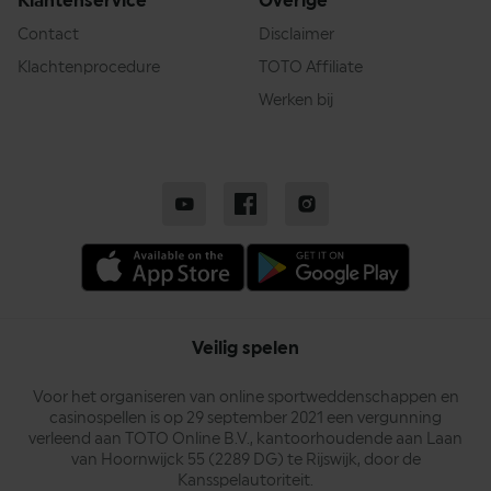
Klantenservice
Overige
Contact
Disclaimer
Klachtenprocedure
TOTO Affiliate
Werken bij
Veilig spelen
Voor het organiseren van online sportweddenschappen en
casinospellen is op 29 september 2021 een vergunning
verleend aan TOTO Online B.V., kantoorhoudende aan Laan
van Hoornwijck 55 (2289 DG) te Rijswijk, door de
Kansspelautoriteit.