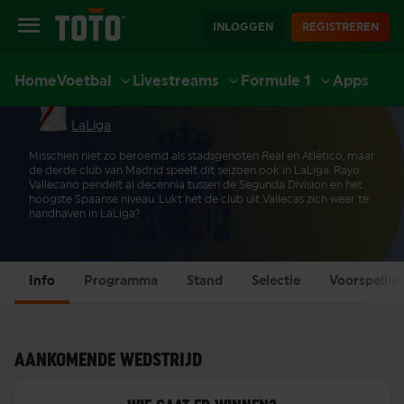
INLOGGEN
REGISTREREN
Home
Voetbal
Livestreams
Formule 1
Apps
RAYO VALLECANO
EXTRA
SPORT
CASINO
LIVE CASINO
ACCOUNT
LaLiga
Misschien niet zo beroemd als stadsgenoten Real en Atlético, maar
de derde club van Madrid speelt dit seizoen ook in LaLiga. Rayo
Vallecano pendelt al decennia tussen de Segunda Division en het
hoogste Spaanse niveau. Lukt het de club uit Vallecas zich weer te
handhaven in LaLiga?
Info
Programma
Stand
Selectie
Voorspellin
AANKOMENDE WEDSTRIJD