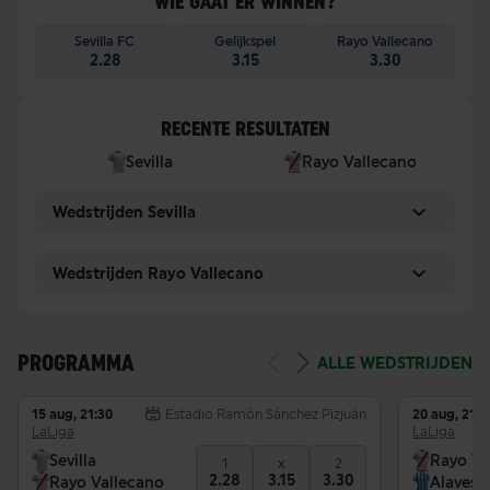
WIE GAAT ER WINNEN?
Sevilla FC
Gelijkspel
Rayo Vallecano
2.28
3.15
3.30
P
Team
GW
DS
Pnt
RECENTE RESULTATEN
Sevilla
Rayo Vallecano
1
Alaves
0
0
0
Wedstrijden Sevilla
2
Athletic Club
0
0
0
3
Atlético Madrid
0
0
0
Wedstrijden Rayo Vallecano
4
FC Barcelona
0
0
0
5
Celta De Vigo
0
0
0
PROGRAMMA
ALLE WEDSTRIJDEN
6
Deportivo La Coruña
0
0
0
15 aug, 21:30
Estadio Ramón Sánchez Pizjuán
20 aug, 21:0
LaLiga
LaLiga
7
Elche CF
0
0
0
Sevilla
Rayo Va
1
x
2
2.28
3.15
3.30
Rayo Vallecano
Alaves