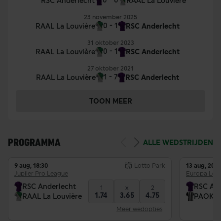
0 - 0
RSC Anderlecht
RAAL La Louvière
23 november 2025
0 - 1
RAAL La Louvière
RSC Anderlecht
31 oktober 2023
0 - 1
RAAL La Louvière
RSC Anderlecht
27 oktober 2021
1 - 7
RAAL La Louvière
RSC Anderlecht
TOON MEER
PROGRAMMA
ALLE WEDSTRIJDEN
9 aug, 18:30
Lotto Park
13 aug, 20:3
Jupiler Pro League
Europa Lea
RSC Anderlecht
RSC And
1
x
2
1.74
3.65
4.75
RAAL La Louvière
PAOK
Meer wedopties