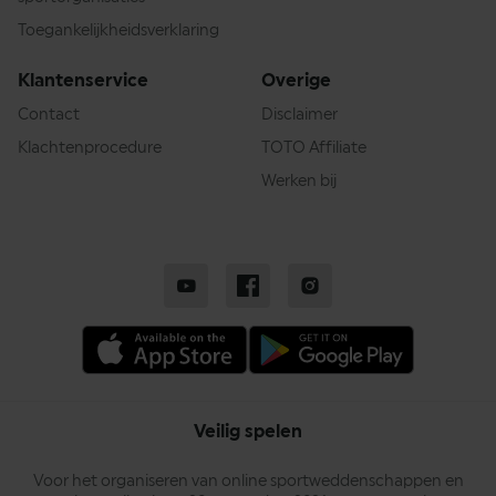
Toegankelijkheidsverklaring
Klantenservice
Overige
Contact
Disclaimer
Klachtenprocedure
TOTO Affiliate
Werken bij
Veilig spelen
Voor het organiseren van online sportweddenschappen en