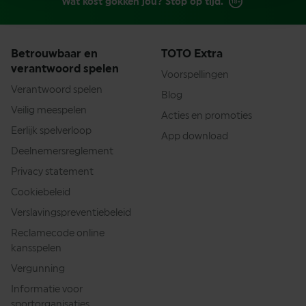
Wat kost gokken jou? Stop op tijd.
Betrouwbaar en
TOTO Extra
verantwoord spelen
Voorspellingen
Verantwoord spelen
Blog
Veilig meespelen
Acties en promoties
Eerlijk spelverloop
App download
Deelnemersreglement
Privacy statement
Cookiebeleid
Verslavingspreventiebeleid
Reclamecode online
kansspelen
Vergunning
Informatie voor
sportorganisaties