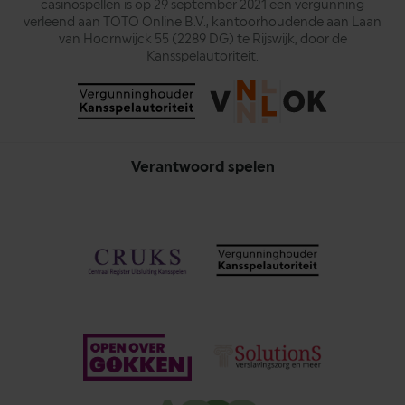
casinospellen is op 29 september 2021 een vergunning
verleend aan TOTO Online B.V., kantoorhoudende aan Laan
van Hoornwijck 55 (2289 DG) te Rijswijk, door de
Kansspelautoriteit.
Verantwoord spelen