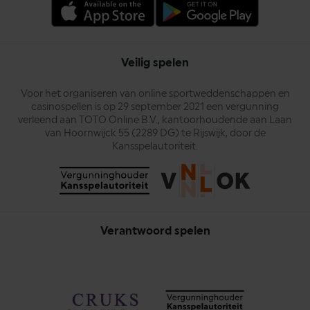
Veilig spelen
Voor het organiseren van online sportweddenschappen en
casinospellen is op 29 september 2021 een vergunning
verleend aan TOTO Online B.V., kantoorhoudende aan Laan
van Hoornwijck 55 (2289 DG) te Rijswijk, door de
Kansspelautoriteit.
Verantwoord spelen