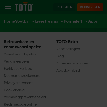
INLOGGEN
REGISTREREN
Home
Voetbal
Livestreams
Formule 1
Apps
Wat kost gokken jou? Stop op tijd.
EXTRA
SPORT
CASINO
LIVE CASINO
ACCOUNT
Betrouwbaar en
TOTO Extra
verantwoord spelen
Voorspellingen
Verantwoord spelen
Blog
Veilig meespelen
Acties en promoties
Eerlijk spelverloop
App download
Deelnemersreglement
Privacy statement
Cookiebeleid
Verslavingspreventiebeleid
Reclamecode online