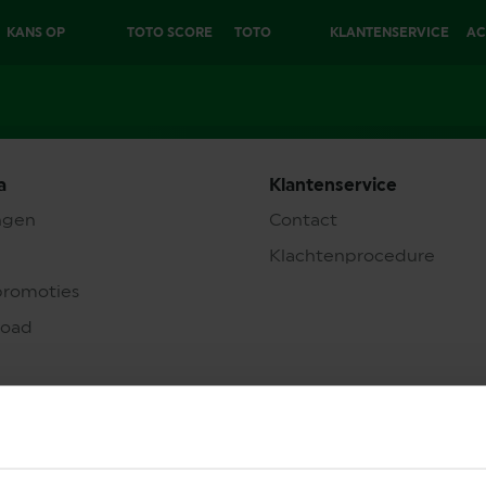
KANS OP
TOTO SCORE
TOTO
KLANTENSERVICE
AC
€25.000
6
EXTRA
a
Klantenservice
ngen
Contact
Klachtenprocedure
promoties
load