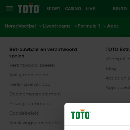
SPORT
CASINO
LIVE
BINGO
Home
Voetbal
Livestreams
Formule 1
Apps
CASINO
Wat kost gokken jou? Stop op tijd.
Betrouwbaar en verantwoord
TOTO Extr
spelen
Voorspelli
Verantwoord spelen
Blog
Veilig meespelen
Acties en 
Eerlijk spelverloop
App down
Deelnemersreglement
Privacy statement
Cookiebeleid
Verslavingspreventiebeleid