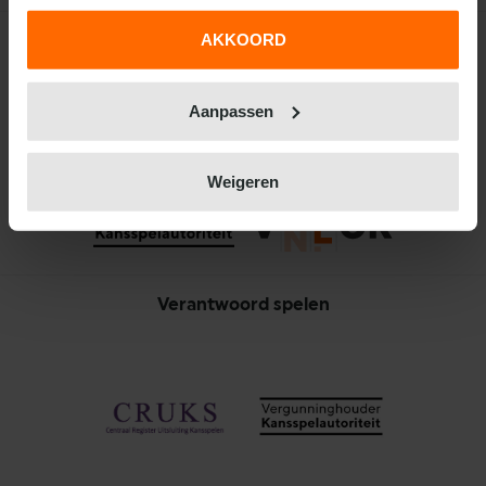
AKKOORD
Veilig spelen
We werken samen met
31 derden
die uw gegevens
Voor het organiseren van online sportweddenschappen en
kunnen ontvangen en verwerken.
casinospellen is op 29 september 2021 een vergunning
Aanpassen
verleend aan TOTO Online B.V., kantoorhoudende aan Laan
van Hoornwijck 55 (2289 DG) te Rijswijk, door de
Kansspelautoriteit.
Weigeren
Verantwoord spelen