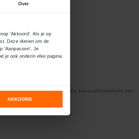
Over
nop 'Akkoord'. Als je op 
ist. Deze dienen om de 
p ‘Aanpassen’. Je 
nd je ook onderin elke pagina.
g verleend aan TOTO Online B.V., kantoorhoudende aan
oriteit.
AKKOORD