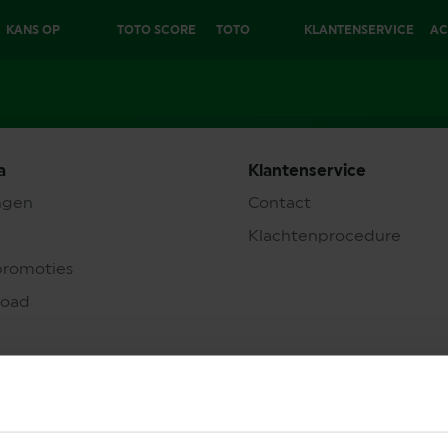
KANS OP
TOTO SCORE
TOTO
KLANTENSERVICE
AC
€25.000
6
EXTRA
a
Klantenservice
ngen
Contact
Klachtenprocedure
promoties
load