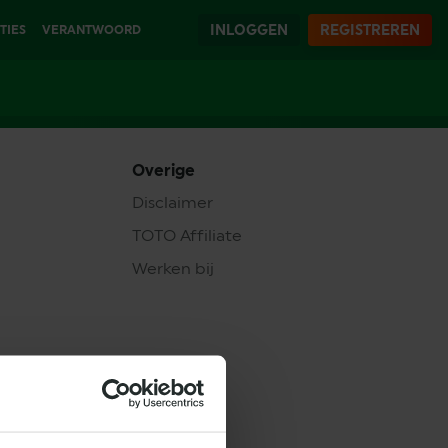
INLOGGEN
REGISTREREN
TIES
VERANTWOORD
SPELEN
Overige
Disclaimer
TOTO Affiliate
Werken bij