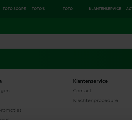
TOTO SCORE
TOTO'S
TOTO
KLANTENSERVICE
AC
6
MISSIES
EXTRA
a
Klantenservice
ngen
Contact
Klachtenprocedure
promoties
load