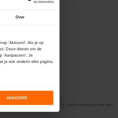
Over
nop 'Akkoord'. Als je op 
ist. Deze dienen om de 
p ‘Aanpassen’. Je 
nd je ook onderin elke pagina.
AKKOORD
g verleend aan TOTO Online B.V., kantoorhoudende aan
oriteit.