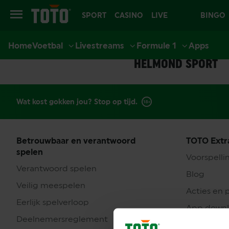
SPORT
CASINO
LIVE
BINGO
Home
Voetbal
Livestreams
Formule 1
Apps
CASINO
HELMOND SPORT
Wat kost gokken jou? Stop op tijd.
Betrouwbaar en verantwoord
TOTO Extr
spelen
Voorspelli
Verantwoord spelen
Blog
Veilig meespelen
Acties en 
Eerlijk spelverloop
App down
Deelnemersreglement