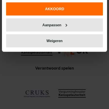
AKKOORD
Veilig spelen
We werken samen met
31 derden
die uw gegevens
Voor het organiseren van online sportweddenschappen en
kunnen ontvangen en verwerken.
casinospellen is op 29 september 2021 een vergunning
Aanpassen
verleend aan TOTO Online B.V., kantoorhoudende aan Laan
van Hoornwijck 55 (2289 DG) te Rijswijk, door de
Kansspelautoriteit.
Weigeren
Verantwoord spelen