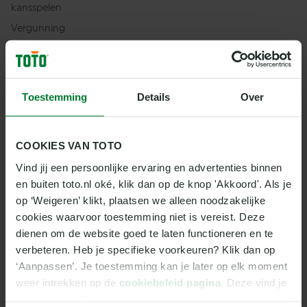
kansspelen
Vergunning
Informatie voor
sportorganisaties
Toegankelijkheidsverklaring
Toestemming
Details
Over
Klantenservice
Overige
Contact
Disclaimer
COOKIES VAN TOTO
Klachtenprocedure
TOTO Affiliate
Vind jij een persoonlijke ervaring en advertenties binnen 
Werken bij
en buiten toto.nl oké, klik dan op de knop 'Akkoord'. Als je 
op ‘Weigeren’ klikt, plaatsen we alleen noodzakelijke 
cookies waarvoor toestemming niet is vereist. Deze 
dienen om de website goed te laten functioneren en te 
verbeteren. Heb je specifieke voorkeuren? Klik dan op 
‘Aanpassen’. Je toestemming kan je later op elk moment 
weer intrekken op de 
cookiebeleid pagina
. Deze vind je 
ook onderin elke pagina.