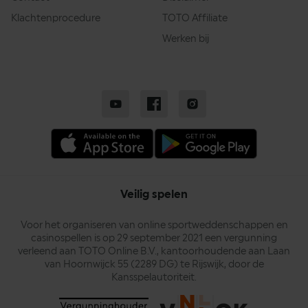
Klachtenprocedure
TOTO Affiliate
Werken bij
Veilig spelen
Voor het organiseren van online sportweddenschappen en
casinospellen is op 29 september 2021 een vergunning
verleend aan TOTO Online B.V., kantoorhoudende aan Laan
van Hoornwijck 55 (2289 DG) te Rijswijk, door de
Kansspelautoriteit.