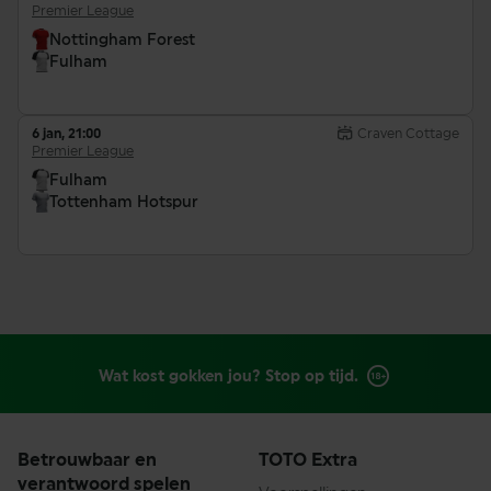
Premier League
Nottingham Forest
Fulham
6 jan, 21:00
Craven Cottage
Premier League
Fulham
Tottenham Hotspur
Wat kost gokken jou? Stop op tijd.
Betrouwbaar en
TOTO Extra
verantwoord spelen