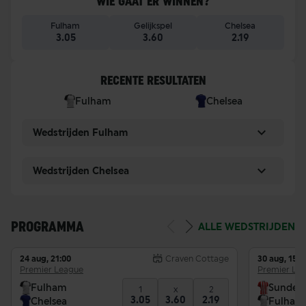
WIE GAAT ER WINNEN?
Fulham
Gelijkspel
Chelsea
3.05
3.60
2.19
RECENTE RESULTATEN
Fulham
Chelsea
Wedstrijden Fulham
Wedstrijden Chelsea
P
Team
GW
DS
Pnt
1
Arsenal
0
0
0
PROGRAMMA
ALLE WEDSTRIJDEN
2
Aston Villa
0
0
0
24 aug, 21:00
Craven Cottage
30 aug, 15:0
Premier League
Premier Le
3
Bournemouth
0
0
0
Fulham
Sunder
1
x
2
3.05
3.60
2.19
Chelsea
Fulham