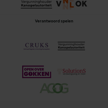
Verantwoord spelen