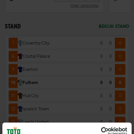
4
Brentford
0
0
0
Meer wedopties
5
Brighton & Hove Albion
0
0
0
STAND
BEKIJK STAND
6
Chelsea
0
0
0
7
Coventry City
0
0
0
8
Crystal Palace
0
0
0
9
Everton
0
0
0
10
Fulham
0
0
0
11
Hull City
0
0
0
12
Ipswich Town
0
0
0
13
Leeds United
0
0
0