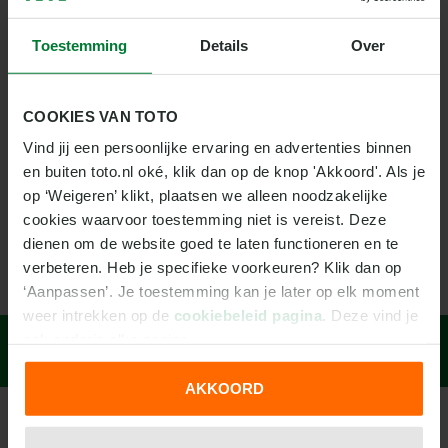
WEDDEN OP FULHAM
14
Liverpool
0
0
0
Fulham laat zich steeds vaker zien als lastig te
Toestemming
Details
Over
15
Manchester City
0
0
0
kloppen ploeg in de Premier League. The Cottagers
combineren strijdlust met slim, maar ook bij vlagen
16
Manchester United
0
0
0
zeer goed spel. Ideaal voor wie zoekt naar
COOKIES VAN TOTO
interessante weddenschappen. Bij TOTO check je
17
Newcastle United
0
0
0
Vind jij een persoonlijke ervaring en advertenties binnen 
vorm, H2H, odds en onze Fulham voorspellingen.
en buiten toto.nl oké, klik dan op de knop 'Akkoord'. Als je 
18
Nottingham Forest
0
0
0
Betje doen? Check onze Fulham wedopties.
op ‘Weigeren’ klikt, plaatsen we alleen noodzakelijke 
cookies waarvoor toestemming niet is vereist. Deze 
19
Sunderland
0
0
0
dienen om de website goed te laten functioneren en te 
WEDDEN OP FULHAM
verbeteren. Heb je specifieke voorkeuren? Klik dan op 
20
Tottenham Hotspur
0
0
0
‘Aanpassen’. Je toestemming kan je later op elk moment 
weer intrekken op de 
cookiebeleid pagina
. Deze vind je 
ook onderin elke pagina.
Wat kost gokken jou? Stop op tijd.
AKKOORD
We werken samen met
31 derden
die uw gegevens
Betrouwbaar en
TOTO Extra
kunnen ontvangen en verwerken.