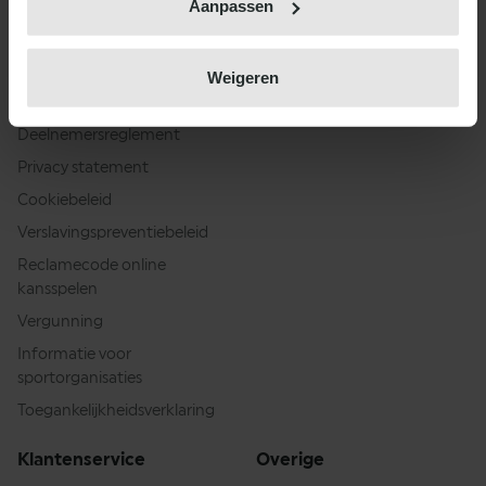
verantwoord spelen
Aanpassen
Voorspellingen
Verantwoord spelen
Blog
Veilig meespelen
Weigeren
Acties en promoties
Eerlijk spelverloop
App download
Deelnemersreglement
Privacy statement
Cookiebeleid
Verslavingspreventiebeleid
Reclamecode online
kansspelen
Vergunning
Informatie voor
sportorganisaties
Toegankelijkheidsverklaring
Klantenservice
Overige