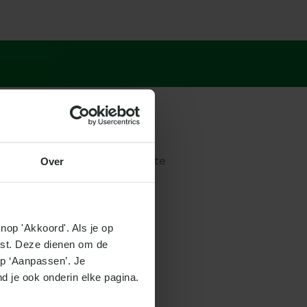
Overige
Disclaimer
TOTO Affiliate
Over
Werken bij
nop 'Akkoord'. Als je op 
ist. Deze dienen om de 
p ‘Aanpassen’. Je 
nd je ook onderin elke pagina.