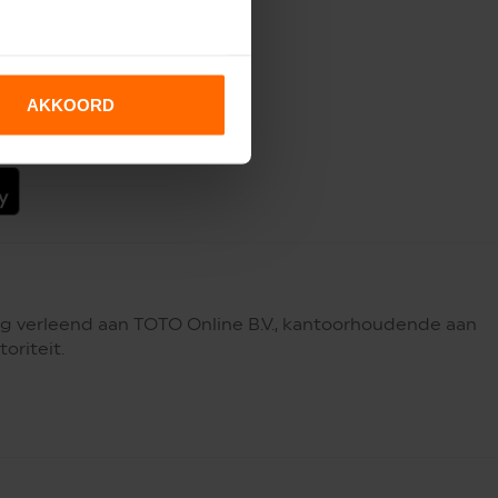
AKKOORD
g verleend aan TOTO Online B.V., kantoorhoudende aan
oriteit.