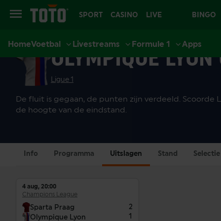
SPORT
CASINO
LIVE
BINGO
Home
Voetbal
Livestreams
Formule 1
Apps
CASINO
OLYMPIQUE LYON 
Ligue 1
De fluit is gegaan, de punten zijn verdeeld. Scoorde 
de hoogte van de eindstand.
Info
Programma
Uitslagen
Stand
Selectie
4 aug, 20:00
Champions League
2
Sparta Praag
1
Olympique Lyon