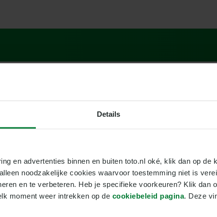
a
Klantenservice
ngen
Contact
Klachtenprocedure
Details
promoties
load
ring en advertenties binnen en buiten toto.nl oké, klik dan op de k
e alleen noodzakelijke cookies waarvoor toestemming niet is vere
neren en te verbeteren. Heb je specifieke voorkeuren? Klik dan o
elk moment weer intrekken op de 
cookiebeleid pagina
. Deze vi