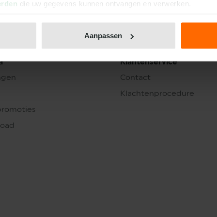
erden
die uw gegevens kunnen ontvangen en verwerken.
11
AS Monaco
12
OGC Nice
Aanpassen
13
Paris FC
a
Klantenservice
ngen
Contact
14
Paris Saint Germain
Klachtenprocedure
15
Stade Rennais
promoties
16
RC Strasbourg
load
17
Toulouse FC
18
Troyes