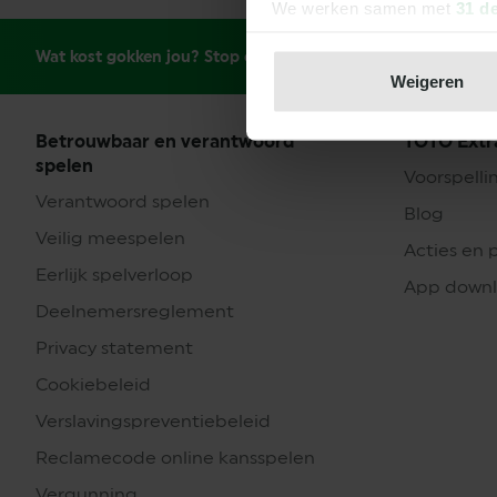
We werken samen met
31 d
Wat kost gokken jou? Stop op tijd.
Weigeren
Betrouwbaar en verantwoord
TOTO Extr
spelen
Voorspelli
Verantwoord spelen
Blog
Veilig meespelen
Acties en 
Eerlijk spelverloop
App down
Deelnemersreglement
Privacy statement
Cookiebeleid
Verslavingspreventiebeleid
Reclamecode online kansspelen
Vergunning