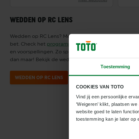
Meer wedopties
WEDDEN OP RC LENS
Wedden op RC Lens? Met TOTO Extra haal je alles in
bet. Check het
programma van RC Lens
(inclusief od
en voorspellingen. Zo speel je altijd met kennis van z
dan maar! Bekijk de wedopties in het TOTO sportsbo
Toestemming
WEDDEN OP RC LENS
COOKIES VAN TOTO
Vind jij een persoonlijke erva
‘Weigeren’ klikt, plaatsen w
website goed te laten functio
toestemming kan je later op 