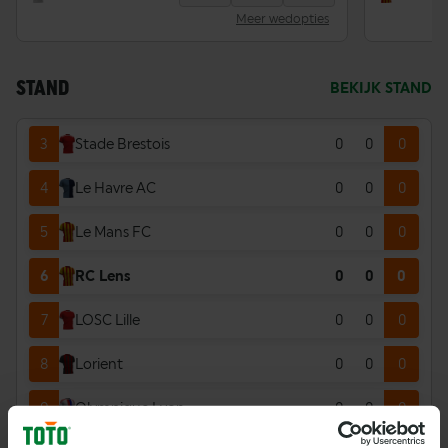
P
Team
GW
DS
Pnt
Meer wedopties
1
Angers SCO
0
0
0
STAND
BEKIJK STAND
2
AJ Auxerre
0
0
0
3
Stade Brestois
0
0
0
4
Le Havre AC
0
0
0
5
Le Mans FC
0
0
0
6
RC Lens
0
0
0
7
LOSC Lille
0
0
0
8
Lorient
0
0
0
9
Olympique Lyon
0
0
0