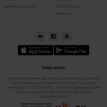
Klachtenprocedure
TOTO Affiliate
Werken bij
Veilig spelen
Voor het organiseren van online sportweddenschappen en
casinospellen is op 29 september 2021 een vergunning
verleend aan TOTO Online B.V., kantoorhoudende aan Laan
van Hoornwijck 55 (2289 DG) te Rijswijk, door de
Kansspelautoriteit.