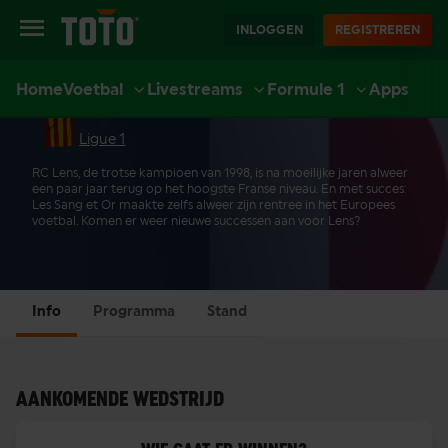
INLOGGEN
REGISTREREN
Home
Voetbal
Livestreams
Formule 1
Apps
RC LENS
EXTRA
SPORT
CASINO
LIVE CASINO
ACCOUNT
Ligue 1
RC Lens, de trotse kampioen van 1998, is na moeilijke jaren alweer
een paar jaar terug op het hoogste Franse niveau. En met succes:
Les Sang et Or maakte zelfs alweer zijn rentree in het Europees
voetbal. Komen er weer nieuwe successen aan voor Lens?
Info
Programma
Stand
AANKOMENDE WEDSTRIJD