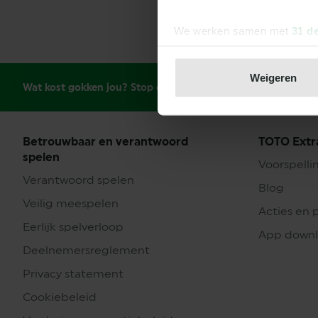
We werken samen met
31 d
Weigeren
Wat kost gokken jou? Stop op tijd.
Betrouwbaar en verantwoord
TOTO Extr
spelen
Voorspelli
Verantwoord spelen
Blog
Veilig meespelen
Acties en 
Eerlijk spelverloop
App down
Deelnemersreglement
Privacy statement
Cookiebeleid