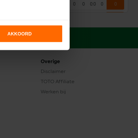
0
0
0
0
0:0
0
0
0
0
0
0
0:0
0
0
0
0
0
0
0:0
0
0
AKKOORD
1
0
0
1
0:3
-3
0
Overige
Disclaimer
TOTO Affiliate
Werken bij