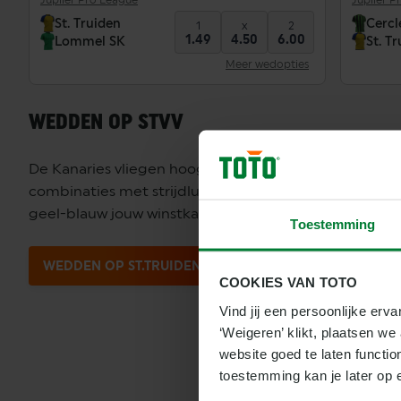
Jupiler Pro League
Jupiler P
St. Truiden
Cercl
1
x
2
1.49
4.50
6.00
Lommel SK
St. T
Meer wedopties
WEDDEN OP STVV
De Kanaries vliegen hoog als ze in vorm zijn. In Sta
combinaties met strijdlust. Bekijk hun statistieken, a
geel-blauw jouw winstkans is. Wedden op STVV? Altijd
Toestemming
WEDDEN OP ST.TRUIDEN
COOKIES VAN TOTO
Vind jij een persoonlijke erva
‘Weigeren’ klikt, plaatsen w
website goed te laten functio
toestemming kan je later op 