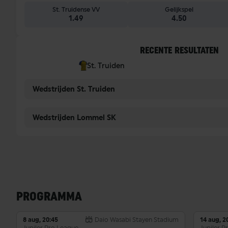
St. Truidense VV
Gelijkspel
1.49
4.50
RECENTE RESULTATEN
St. Truiden
Wedstrijden St. Truiden
Wedstrijden Lommel SK
PROGRAMMA
8 aug, 20:45
Daio Wasabi Stayen Stadium
14 aug, 2