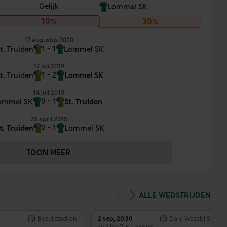
Gelijk
Lommel SK
10%
30%
17 augustus 2020
1 - 1
t. Truiden
Lommel SK
17 juli 2019
1 - 2
t. Truiden
Lommel SK
14 juli 2018
0 - 1
ommel SK
St. Truiden
25 april 2015
GW
W
G
V
D
DS
Pnt
2 - 1
t. Truiden
Lommel SK
1
1
0
0
3:0
3
3
TOON MEER
0
0
0
0
0:0
0
0
0
0
0
0
0:0
0
0
ALLE WEDSTRIJDEN
0
0
0
0
0:0
0
0
Bosuilstadion
2 sep, 20:30
Daio Wasabi Staye