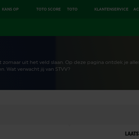
KANS OP
TOTO SCORE
TOTO
KLANTENSERVICE
AC
€25.000
6
EXTRA
et zomaar uit het veld slaan. Op deze pagina ontdek je al
n. Wat verwacht jij van STVV?
LAATS