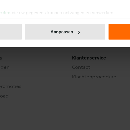
15
Union Saint-Gilloise
erden
die uw gegevens kunnen ontvangen en verwerken.
16
KVC Westerlo
17
SV Zulte Waregem
Aanpassen
18
KV Kortrijk
a
Klantenservice
ngen
Contact
Klachtenprocedure
promoties
load