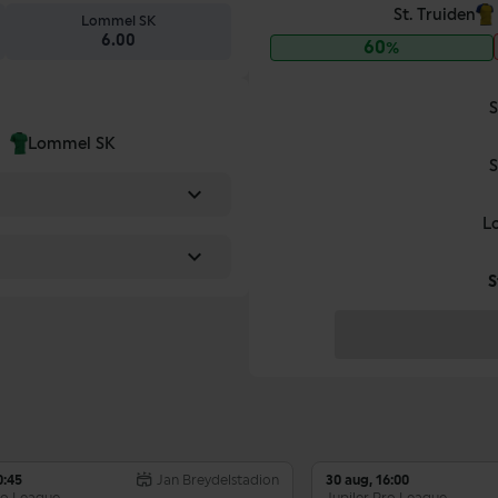
St. Truiden
Lommel SK
6.00
60%
S
Lommel SK
S
L
P
Team
S
1
Club Brugge
2
RSC Anderlecht
3
Royal Antwerp FC
4
SK Beveren
0:45
Jan Breydelstadion
30 aug, 16:00