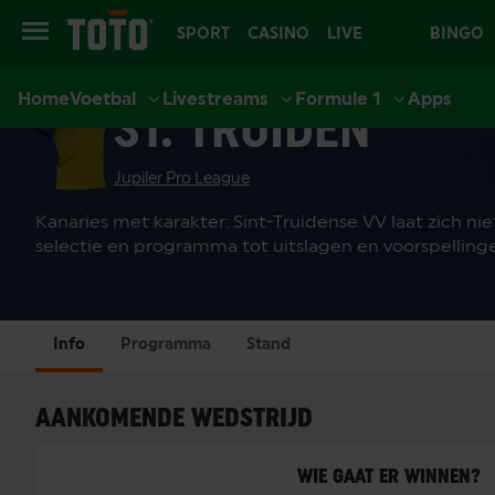
SPORT
CASINO
LIVE
BINGO
Home
Voetbal
Livestreams
Formule 1
Apps
CASINO
ST. TRUIDEN
Jupiler Pro League
Kanaries met karakter: Sint-Truidense VV laat zich ni
selectie en programma tot uitslagen en voorspellinge
Info
Programma
Stand
AANKOMENDE WEDSTRIJD
WIE GAAT ER WINNEN?