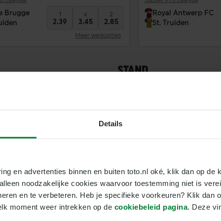
ro League
Jupiler Pro League
5
Cercle Brugge
e Brugge
Royal Antwerp FC
1
x
2
2.39
3.45
2.85
ruiden
St. Truiden
6
KRC Genk
Meer wedopties
7
KAA Gent
STAND
8
Lommel SK
yen combineren ze slimme
9
KV Mechelen
nalyseer de H2H’s en ontdek of
 interessant.
10
OH Leuven
Details
11
RAAL La Louvière
12
St. Truiden
ring en advertenties binnen en buiten toto.nl oké, klik dan op de k
e alleen noodzakelijke cookies waarvoor toestemming niet is vere
13
Sporting Charleroi
neren en te verbeteren. Heb je specifieke voorkeuren? Klik dan o
14
Standard Luik
elk moment weer intrekken op de 
cookiebeleid pagina
. Deze vi