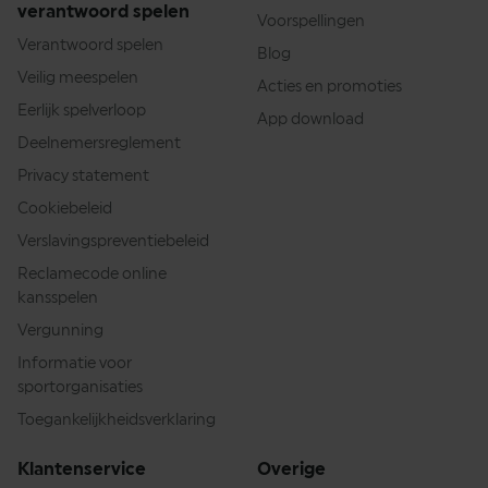
verantwoord spelen
Voorspellingen
Verantwoord spelen
Blog
Veilig meespelen
Acties en promoties
Eerlijk spelverloop
App download
Deelnemersreglement
Privacy statement
Cookiebeleid
Verslavingspreventiebeleid
Reclamecode online
kansspelen
Vergunning
Informatie voor
sportorganisaties
Toegankelijkheidsverklaring
Klantenservice
Overige