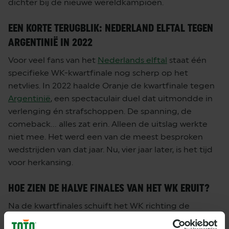
dichter bij de nieuwe wereldkampioen.
EEN KORTE TERUGBLIK: NEDERLAND ELFTAL TEGEN
ARGENTINIË IN 2022
Voor veel fans van het
Nederlands elftal
staat één
specifieke WK-kwartfinale nog scherp op het
netvlies. In 2022 haalde Oranje de kwartfinale tegen
Argentinië
, een spectaculair duel dat uitmondde in
verlenging én strafschoppen. De spanning, de
comeback… alles zat erin. Alleen de uitslag werkte
niet mee. Het werd een van de meest besproken
wedstrijden van dat jaar. Nu, vier jaar later, is het tijd
voor herkansing.
HOE ZIEN DE HALVE FINALES VAN HET WK ERUIT?
Na de kwartfinales schuift het WK richting de
eindfase. Dat gaat zo: