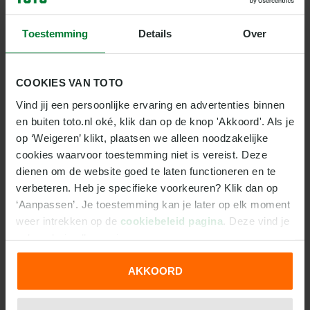
14 juli – halve finale in het
AT&T Stadium
,
Dallas
Toestemming
Details
Over
15 juli – halve finale in het
Mercedes-Benz
Stadium
,
Atlanta
COOKIES VAN TOTO
18 juli – troostfinale in het
Hard Rock Stadium
,
Vind jij een persoonlijke ervaring en advertenties binnen 
Miami
en buiten toto.nl oké, klik dan op de knop 'Akkoord'. Als je 
op ‘Weigeren’ klikt, plaatsen we alleen noodzakelijke 
19 juli – finale in het
MetLife Stadium
,
New
cookies waarvoor toestemming niet is vereist. Deze 
York
/New Jersey
dienen om de website goed te laten functioneren en te 
Het wereldkampioenschap verplaatst zich daarmee
verbeteren. Heb je specifieke voorkeuren? Klik dan op 
van oostkust naar zuidelijke steden en eindigt
‘Aanpassen’. Je toestemming kan je later op elk moment 
uiteindelijk in een van de grootste stadions van de
weer intrekken op de 
cookiebeleid pagina
. Deze vind je 
VS. De afstanden blijven enorm, maar dat hoort bij
ook onderin elke pagina.
een WK in drie gastlanden. Die logistieke uitdaging
AKKOORD
maakt het toernooi net zo uniek als het speelschema
We werken samen met
31 derden
die uw gegevens
zelf.
kunnen ontvangen en verwerken.