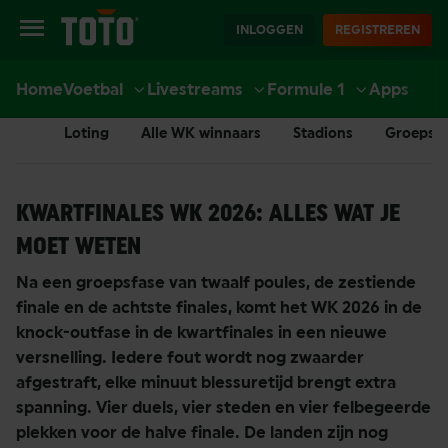
INLOGGEN
REGISTREREN
Home
Voetbal
Livestreams
Formule 1
Apps
EXTRA
SPORT
CASINO
LIVE CASINO
ACCOUNT
Loting
Alle WK winnaars
Stadions
Groepsf
KWARTFINALES WK 2026: ALLES WAT JE
MOET WETEN
Na een groepsfase van twaalf poules, de zestiende
finale en de achtste finales, komt het WK 2026 in de
knock-outfase in de kwartfinales in een nieuwe
versnelling. Iedere fout wordt nog zwaarder
afgestraft, elke minuut blessuretijd brengt extra
spanning. Vier duels, vier steden en vier felbegeerde
plekken voor de halve finale. De landen zijn nog