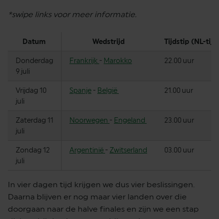
*swipe links voor meer informatie.
Datum
Wedstrijd
Tijdstip (NL-tijd
Donderdag
Frankrijk
-
Marokko
22.00 uur
9 juli
Vrijdag 10
Spanje
-
België
21.00 uur
juli
Zaterdag 11
Noorwegen
-
Engeland
23.00 uur
juli
Zondag 12
Argentinië
-
Zwitserland
03.00 uur
juli
In vier dagen tijd krijgen we dus vier beslissingen.
Daarna blijven er nog maar vier landen over die
doorgaan naar de halve finales en zijn we een stap