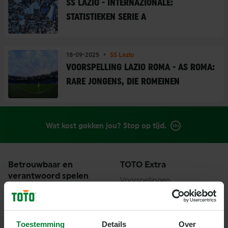
SS LAZIO - INTERNAZIONALE:
STATISTIEKEN SERIE A
18-09-2025
SS Lazio
VOORSPELLING LAZIO ROMA - AS ROMA:
RARE JONGENS, DIE ROMEINEN
Wat kost gokken jou? Stop op tijd.
Betrouwbaar en
TOTO Extra
verantwoord spelen
Voorspellingen
Verantwoord spelen
Blog
Veilig meespelen
Acties en promoties
Eerlijk spelverloop
Toestemming
Details
Over
App download