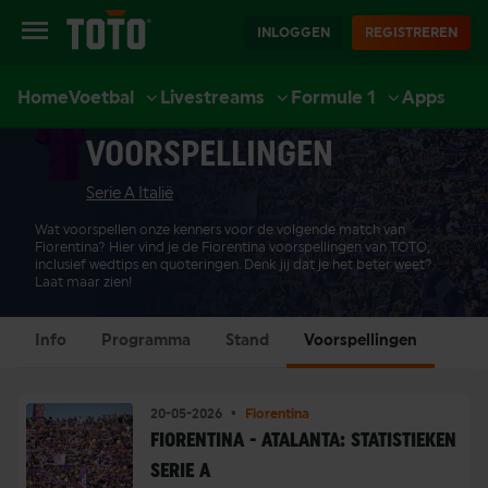
INLOGGEN
REGISTREREN
Home
Voetbal
Livestreams
Formule 1
Apps
FIORENTINA
EXTRA
SPORT
CASINO
LIVE CASINO
ACCOUNT
VOORSPELLINGEN
Serie A Italië
Wat voorspellen onze kenners voor de volgende match van
Fiorentina? Hier vind je de Fiorentina voorspellingen van TOTO,
inclusief wedtips en quoteringen. Denk jij dat je het beter weet?
Laat maar zien!
Info
Programma
Stand
Voorspellingen
20-05-2026
Fiorentina
FIORENTINA - ATALANTA: STATISTIEKEN
SERIE A