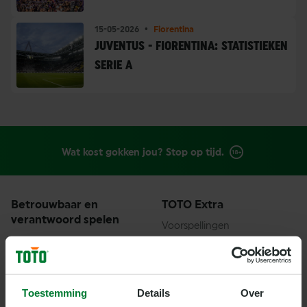
15-05-2026
Fiorentina
JUVENTUS - FIORENTINA: STATISTIEKEN
SERIE A
Wat kost gokken jou? Stop op tijd.
Betrouwbaar en
TOTO Extra
verantwoord spelen
Voorspellingen
Verantwoord spelen
Blog
Veilig meespelen
Acties en promoties
Eerlijk spelverloop
App download
Toestemming
Details
Over
Deelnemersreglement